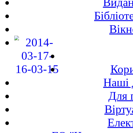
Видан
Бібліот
Вікн
Кори
Наші 
Для 
Вірту
Елек