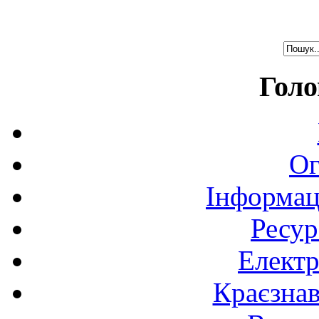
Голо
Ог
Інформац
Ресур
Електр
Краєзна