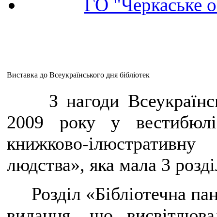
ГО "Черкаське о
Виставка до Всеукраїнського дня бібліотек
З нагоди Всеукраїнс
2009 року у вестибюлі
книжково-ілюстративн
людства», яка мала 3 розді
Розділ «Бібліотечна п
видання, що висвітлюва