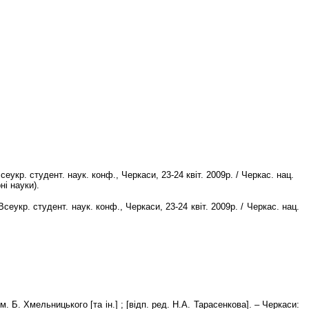
еукр. студент. наук. конф., Черкаси, 23-24 квіт. 2009р. / Черкас. нац.
ні науки).
еукр. студент. наук. конф., Черкаси, 23-24 квіт. 2009р. / Черкас. нац.
м. Б. Хмельницького [та ін.] ; [відп. ред. Н.А. Тарасенкова]. – Черкаси: