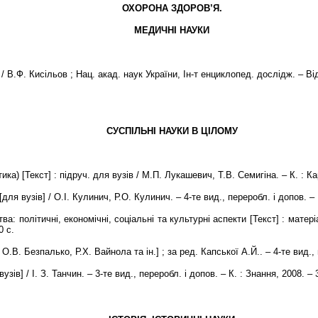
ОХОРОНА ЗДОРОВ’Я.
МЕДИЧНІ НАУКИ
В.Ф. Кисільов ; Нац. акад. наук України, Ін-т енциклопед. дослідж. – Відтв
СУСПІЛЬНІ НАУКИ В ЦІЛОМУ
ика) [Текст] : підруч. для вузів / М.П. Лукашевич, Т.В. Семигіна. – К. : Ка
[для вузів] / О.І. Кулинич, Р.О. Кулинич. – 4-те вид., переробл. і допов. – 
а: політичні, економічні, соціальні та культурні аспекти [Текст] : матеріал
0 с.
 О.В. Безпалько, Р.Х. Вайнола та ін.] ; за ред. Капської А.Й.. – 4-те вид., 
вузів] / І. З. Танчин. – 3-те вид., переробл. і допов. – К. : Знання, 2008. – 