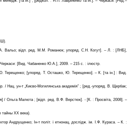
менедж. [та ін.] ; [редкол. : Н.П. Лавріненко та ін.]. – Черкаси: [Ред.–
РШ).
.А. Вальо; відп. ред. М.М. Романюк; упоряд. С.Н. Когут]. – Л. : [ЛНБ],
 Черкаси: [Вид. Чабаненко Ю.А.], 2009. – 215 с. : ілюстр.
 Ю. Терещенко; [упоряд. Т. Осташко, Ю. Терещенко]. – К. [та ін.] : Вид.
8р. / Нац. ун-т „Києво-Могилянська академія” ; [ред.-упоряд. В. Щербак;
 / Ольга Малюта ; [відп. ред. В.Ф. Верстюк]. - [К. : Просвіта, 2008]. –
е тайны ХХ века).
ктор Андрущенко; Ін-т політ. і етнонац. дослідж. ім. І.Ф. Кураса. – К. :