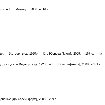
о]. – К. : [Маклаут], 2008. – 361 с.
дж. – Відтвор. вид. 1930р. – К. : [Основа-Принт], 2009. – 167 с. – (Із
. дослідж. – Відтвор. вид. 1923р. – К. : [Поліграфкнига], 2008. – 171 с.
Донецьк: [Донбассинформ], 2008. –229 с.