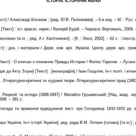
ІСТОРІЯ. ІСТОРИЧНІ НАУКИ
т] / Александр Боханов ; [ред. Ю.В. Полежаева]. – 5-е изд. – М. : Рус. сл
екст] : іст.-краєзн. нарис / Валерій Бурій. – Черкаси: Вертикаль, 2009. –
коленко та ін. ; ред. А.І. Капітоненко]. - [К. : Леся, 2002]. – 62 с. : ілюстр
] : док. і матеріали / Держ. ком. арх. України, Центр. держ. арх. грома
екст] : О ключах к познанню Правды Истории / Фелікс Горелик. – Луганськ
і до Акту Злуки) [Текст] : [монографія] / Іван Гошуляк; Ін-т політ. і етнон
1. Літературно-критичні та художні твори. Літературно-критичні праці (188
4. Рецензії та огляди (1888-1897) / Михайло Грушевський; [Нац. акад. нау
008. – 391 с.
 спогади та враження відвідувачів вист. про Голодомор 1932-1933 рр. в
ук України, Ін-т історії України]; ред. рада В.М. Литвин (голова) [та ін.] ; 