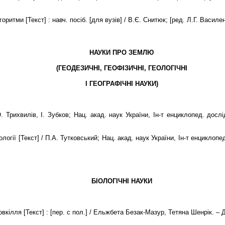
тми [Текст] : навч. посіб. [для вузів] / В.Є. Снитюк; [ред. Л.Г. Василенк
НАУКИ ПРО ЗЕМЛЮ
(ГЕОДЕЗИЧНІ, ГЕОФІЗИЧНІ, ГЕОЛОГІЧНІ
І ГЕОГРАФІЧНІ НАУКИ)
. Трихвилів, І. Зубков; Нац. акад. наук України, Ін-т енциклопед. дослі
огії [Текст] / П.А. Тутковський; Нац. акад. наук України, Ін-т енциклопед
БІОЛОГІЧНІ НАУКИ
вкілля [Текст] : [пер. с пол.] / Ельжбета Безак-Мазур, Тетяна Шенрік. – 