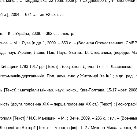
н. конф., С. Медведівка, 22 трав. 2009 р. / Східноевроп. ун-т економіки й 
.и.], 2004. – 674 с. : ил.+2 вкл. л.
 – К. : Україна, 2009. – 382 с. : ілюстр.
ов. – М. : Яуза [и др..], 2009. – 350 с. – (Великая Отечественная. СМЕ
кад.. наук України, Львів. Нац. Наук. б-ка ім.. В. Стефаника; [передм. М
ївщини 1793-1917 рр. [Текст] : (соц.-екон. Діяльн.) / Н.П. Лавріненко. –
 гетьманців-державників, Пол. наук. т-во у Житомирі [та ін.] ; відп. ред.
ь [Текст] : матеріали міжнар. наук. конф., Київ-Полтава, 15-17 жовт. 200
ість (друга половина ХІХ – перша половина ХХ ст.) [Текст] : [монографія]
оля [Текст] / И.С. Маношин. – М. : Вече, 2009. – 286 с. : ил. – (Военны
Леонідії до Вікторії [Текст] : [монографія]. Т. 2 / Микола Михальченко, Ві