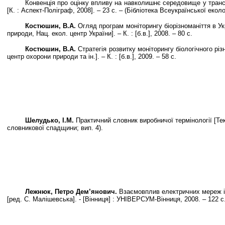
Конвенція про оцінку впливу на навколишнє середовище у транскорд
[К. : Аспект-Поліграф, 2008]. – 23 с. – (Бібліотека Всеукраїнської еколо
Костюшин, В.А.
Огляд програм моніторингу біорізноманіття в Укр
природи, Нац. екол. центр України]. – К. : [б.в.], 2008. – 80 с.
Костюшин, В.А.
Стратегія розвитку моніторингу біологічного різно
центр охорони природи та ін.]. – К. : [б.в.], 2009. – 58 с.
Шелудько, І.М.
Практичний словник виробничої термінології [Текст
словникової спадщини; вип. 4).
Лежнюк, Петро Дем’янович.
Взаємовплив електричних мереж і си
[ред. С. Малішевська]. - [Вінниця] : УНІВЕРСУМ-Вінниця, 2008. – 122 с