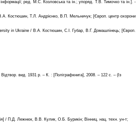
формації; ред. М.С. Козловська та ін.; упоряд. Т.В. Тимочко та ін.]. -
/ В.А. Костюшин, Т.Л. Андрієнко, В.П. Мельничук; [Європ. центр охорони
versity in Ukraine / В.А. Костюшин, С.І. Губар, В.Г. Домашлінець; [Європ.
дтвор. вид. 1931 р. – К. : [Поліграфкнига], 2008. – 122 с. – (Із
/ П.Д. Лежнюк, В.В. Кулик, О.Б. Бурикін; Вінниц. нац. техн. ун-т;