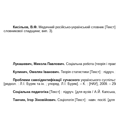
Кисільов, В.Ф.
Медичний російсько-український словник [Текст] / 
словникової спадщини; вип. 3).
Лукашевич, Микола Павлович.
Соціальна робота (теорія і практ
Кулинич, Омелян Іванович.
Теорія статистики [Текст] : підруч. 
Проблеми самоідентифікації сучасного
українського суспільств
[редкол. : Л.І. Буряк та ін. ; упоряд. Л.І. Буряк]. – К. : [НАУ], 2009. – 25
Соціальна педагогіка
[Текст] : підруч. [для вузів / А.Й. Капська,
Танчин, Ігор Зіновійович.
Соціологія [Текст] : навч. посіб. [для 