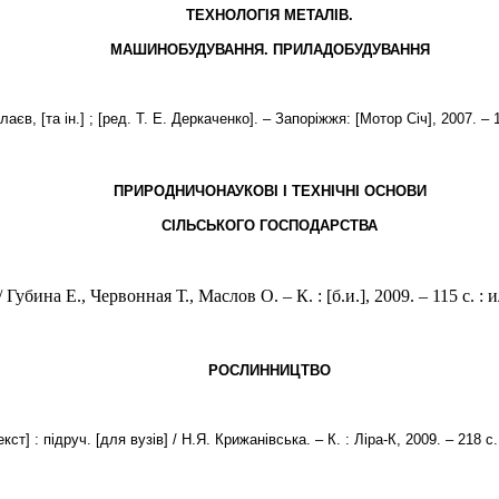
ТЕХНОЛОГІЯ МЕТАЛІВ.
МАШИНОБУДУВАННЯ. ПРИЛАДОБУДУВАННЯ
в, [та ін.] ; [ред. Т. Е. Деркаченко]. – Запоріжжя: [Мотор Січ], 2007. – 1
ПРИРОДНИЧОНАУКОВІ І ТЕХНІЧНІ ОСНОВИ
СІЛЬСЬКОГО ГОСПОДАРСТВА
/ Губина Е.,
Червонная Т., Маслов О. – К. :
[
б.и.
]
, 2009. – 115 с. : и
РОСЛИННИЦТВО
] : підруч. [для вузів] / Н.Я. Крижанівська. – К. : Ліра-К, 2009. – 218 с.