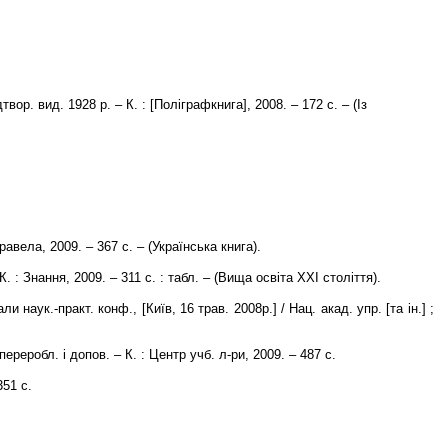
ор. вид. 1928 р. – К. : [Поліграфкнига], 2008. – 172 с. – (Із
равела, 2009. – 367 с. – (Українська книга).
К. : Знання, 2009. – 311 с. : табл. – (Вища освіта ХХІ століття).
и наук.-практ. конф., [Київ, 16 трав. 2008р.] / Нац. акад. упр. [та ін.] ;
переробл. і допов. – К. : Центр учб. л-ри, 2009. – 487 с.
351 с.