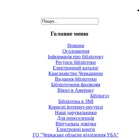
Головне меню
Новини
Оголошення
Інформація про бібліотеку
Ресурси бібліотеки
Електронний каталог
Краєзнавство Черкащини
Видання бібліотеки
Бібліотечним фахівцям
Вікно в Америку
Бібліогід
Бібліотека в ЗМІ
Корисні інтернет-ресурси
Наші дарувальники
Для переселенців
Віртуальна довідка
Електронні книги
ГО "Черкаське обласне відділення УБА"