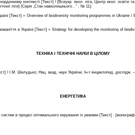
онному контексті [Текст] / [Всеукр. екол. ліга, Центр екол. освіти та ін
гічної ліги) (Серія „Стан навколишнього...” ; № 11).
аїні [Текст] = Overview of biodiversity monitorinq proqrammes in Ukraine 
маніття в Україні [Текст] = Strateqy for developinq the monitorinq of biodi
ТЕХНІКА І ТЕХНІЧНІ НАУКИ В ЦІЛОМУ
] / І.М. Шелудько; Нац. акад. наук України, Ін-т енциклопед. дослідж. – Ві
ЕНЕРГЕТИКА
стем в процесі оптимального керування їх режими [Текст] : [монографія] 
.