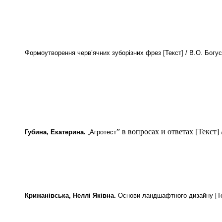
Формоутворення черв’ячних зуборізних фрез [Текст] / В.О. Богуслає
”
в вопросах и ответах
[Текст] 
Губина, Екатерина.
„Агротест
Крижанівська, Неллі Яківна.
Основи ландшафтного дизайну [Текст