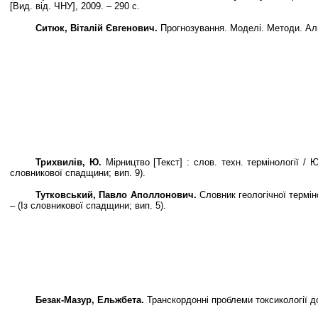
[Вид. від. ЧНУ], 2009. – 290 с.
Ситюк, Віталій Євгенович.
Прогнозування. Моделі. Методи. Алгори
Трихвилів, Ю.
Мірництво [Текст] : слов. техн. термінології / Ю
словникової спадщини; вип. 9).
Тутковський, Павло Аполлонович.
Словник геологічної термінол
– (Із словникової спадщини; вип. 5).
Безак-Мазур, Ельжбета.
Транскордонні проблеми токсикології до