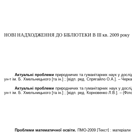
НОВІ НАДХОДЖЕННЯ ДО БІБЛІОТЕКИ В ІII кв. 2009 року
Актуальні проблеми
природничих та гуманітарних наук у дослідж
ун-т ім. Б. Хмельницького [та ін.] ; [відп. ред. Спрягайло О.А.]. – Черк
Актуальні проблеми
природничих та гуманітарних наук у дослідж
ун-т ім. Б. Хмельницького [та ін.] ; [відп. ред. Корновенко Л.В.]. – (Філ
Проблеми математичної освіти.
ПМО-2009 [Текст] : матеріали Мі