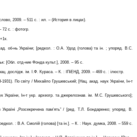
ово, 2009. – 511 с. : ил. – (История в лицах).
 72 с. : фотогр.
.+1к.
д. об-нь України; [редкол. : О.А. Удод (голова) та ін. ; упоряд. В.С.
: [Обл. отд-ние Фонда культ.], 2008. – 95 с.
ац. дослідж. ім. І.Ф. Кураса. – К. : ІПіЕНД, 2009. – 469 с. : ілюстр.
3-1931). По світу / Михайло Грушевський; [Нац. акад. наук України, Ін-т
к України, Ін-т укр. археогр. та джерелознав. ім. М.С. Грушевського];
 Україні „Розсекречена пам’ять” / [ред. Т.Л. Бондаренко; упоряд. В.
редкол. : В.А. Смолій (голова) [та ін.]. – К. : Наук. думка, 2008. – 559 с.