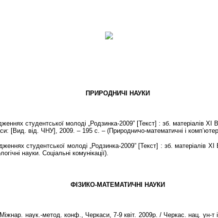
ПРИРОДНИЧІ НАУКИ
еннях студентської молоді „Родзинка-2009” [Текст] : зб. матеріалів ХІ Вс
аси: [Вид. від. ЧНУ], 2009. – 195 с. – (Природничо-математичні і комп’ютер
еннях студентської молоді „Родзинка-2009” [Текст] : зб. матеріалів ХІ Вс
ологічні науки. Соціальні комунікації).
ФІЗИКО-МАТЕМАТИЧНІ НАУКИ
жнар. наук.-метод. конф., Черкаси, 7-9 квіт. 2009р. / Черкас. нац. ун-т і