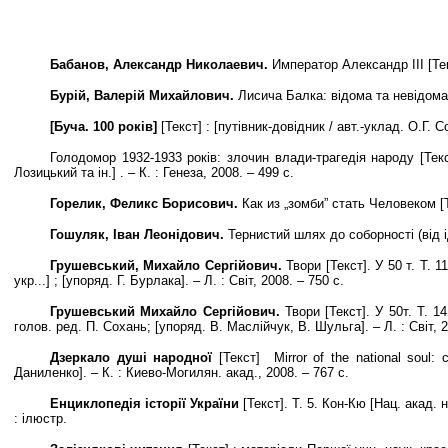
Бабанов, Александр Николаевич.
Император Александр ІІІ [Текс
Бурій, Валерій Михайлович.
Лисича Балка: відома та невідома [Т
[Буча. 100 років]
[Текст] : [путівник-довідник / авт.-уклад. О.Г. Со
Голодомор 1932-1933 років: злочин влади-трагедія народу [Текст
Лозицький та ін.] . – К. : Генеза, 2008. – 499 с.
Горелик, Феликс Борисович.
Как из „зомби” стать Человеком [Т
Гошуляк, Іван Леонідович.
Тернистий шлях до соборності (від іде
Грушевський, Михайло Сергійович.
Твори [Текст]. У 50 т. Т. 1
укр...] ; [упоряд. Г. Бурлака]. – Л. : Світ, 2008. – 750 с.
Грушевський Михайло Сергійович.
Твори [Текст]. У 50т. Т. 1
голов. ред. П. Сохань; [упоряд. В. Маслійчук, В. Шульга]. – Л. : Світ, 2
Дзеркало душі народної
[Текст] Mirror of the national soul:
Даниленко]. – К. : Киево-Могилян. акад., 2008. – 767 с.
Енциклопедія історії України
[Текст]. Т. 5. Кон-Кю [Нац. акад. на
: ілюстр.