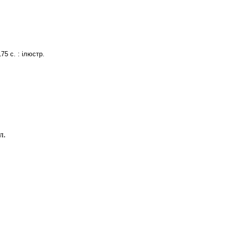
75 с. : ілюстр.
л.