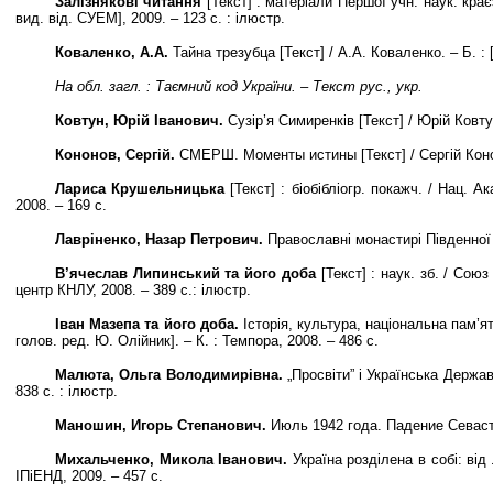
Залізнякові читання
[Текст] : матеріали Першої учн. наук. краєз
вид. від. СУЕМ], 2009. – 123 с. : ілюстр.
Коваленко, А.А.
Тайна трезубца [Текст] / А.А. Коваленко. – Б. : [б
На обл. загл. : Таємний код України. – Текст рус., укр.
Ковтун, Юрій Іванович.
Сузір’я Симиренків [Текст] / Юрій Ковтун.
Кононов, Сергій.
СМЕРШ. Моменты истины [Текст] / Сергій Конон
Лариса Крушельницька
[Текст] : біобібліогр. покажч. / Нац. А
2008. – 169 с.
Лавріненко, Назар Петрович.
Православні монастирі Південної Ки
В’ячеслав Липинський та його доба
[Текст] : наук. зб. / Союз
центр КНЛУ, 2008. – 389 с.: ілюстр.
Іван Мазепа та його доба.
Історія, культура, національна пам’ят
голов. ред. Ю. Олійник]. – К. : Темпора, 2008. – 486 с.
Малюта, Ольга Володимирівна.
„Просвіти” і Українська Державн
838 с. : ілюстр.
Маношин, Игорь Степанович.
Июль 1942 года. Падение Севастоп
Михальченко, Микола Іванович.
Україна розділена в собі: від 
ІПіЕНД, 2009. – 457 с.