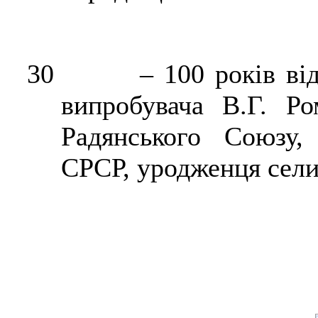
30
–
100 років ві
випробувача В.Г. Р
Радянського Союзу,
СРСР, уродженця се