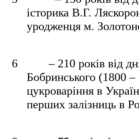
історика В.Г.
Ляскоро
уродженця м. Золотон
6
– 210 років від д
Бобринського (1800 – 
цукроваріння в Україн
перших залізниць в Рос