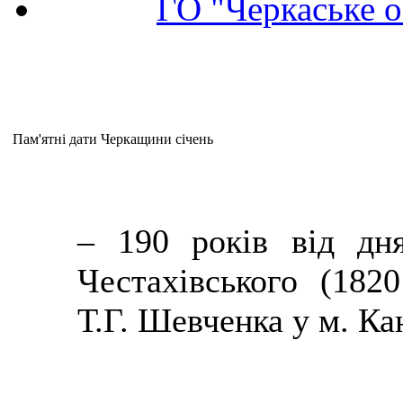
ГО "Черкаське о
Пам'ятні дати Черкащини січень
– 190 років від дн
Честахівського
(1820
Т.Г.
Шевченка у м. Кан