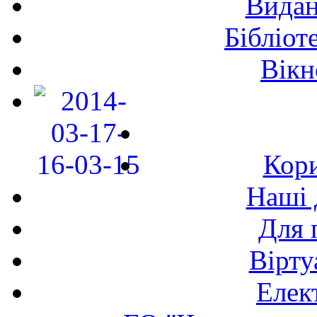
Видан
Бібліот
Вікн
Кори
Наші 
Для 
Вірту
Елек