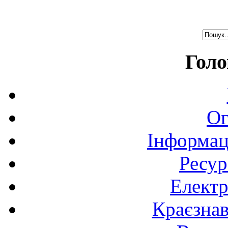
Голо
Ог
Інформац
Ресур
Електр
Краєзна