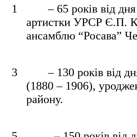
1
– 65 років від дн
артистки УРСР Є.П. К
ансамблю “
Росава”
Че
3
– 130 років від д
(1880 – 1906), уродже
району.
5
– 150 років від 