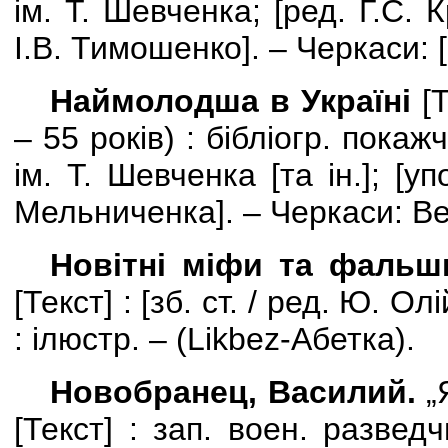
ім. Т. Шевченка;
[
ред. Г.С. 
І.В. Тимошенко
]
. – Черкаси:
[
Наймолодша в Україні
[
Т
– 55 років) : бібліогр. покажч
ім. Т. Шевченка
[
та ін.
]
;
[
уп
Мельниченка
]
. – Черкаси: В
Новітні міфи та фальш
[
Текст
] : [
зб. ст. / ред. Ю. Ол
: ілюстр. – (
Likbez-
Абетка).
Новобранец, Василий.
„
[
Текст
] : зап. воен. развед