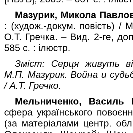
Мазурик, Микола Павло
:
(худож.-докум. повість) /
М
О.Т. Гречка. – Вид. 2-ге, до
585 с. : ілюстр.
Зміст: Серця живуть вір
М.П. Мазурик.
Война и судь
/ А.Т. Гречко.
Мельниченко, Василь 
сфера українського повоєнно
(за матеріалами центр. обл