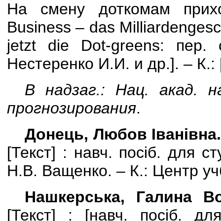
На смену доткомам прих
Business
–
das
Milliardenges
jetzt
die
Dot
-
greens
: пер. 
Нестеренко И.И. и др.]. – К.:
В надзаг.: Нац. акад. 
прогнозирования
.
Донець, Любов Іванівна
[
Текст
] :
навч. посіб. для сту
Н.В. Ващенко. – К.: Центр учб
Нашкерська, Галина Во
[
Текст
] : [
навч. посіб. дл