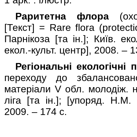
1 арк. : ілюстр.
Раритетна флора
(ох
[Текст] =
Rare
flora
(
protect
Парнікоза [та ін.]; Київ. екол
екол.-культ. центр], 2008. – 1
Регіональні екологічні
переходу до збалансовано
матеріали
V
обл. молодіж. на
ліга [та ін.]; [упоряд. Н.М.
2009. – 174 с.