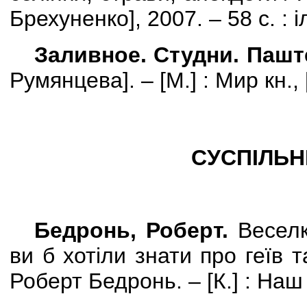
Брехуненко
]
, 2007. – 58 с. : 
Заливное. Студни. Пашт
Румянцева]. – [М.] : Мир кн., [
СУСПІЛЬН
Бедронь, Роберт.
Веселк
ви б хотіли знати про геїв 
Роберт Бедронь. –
[
К.
]
: Наш 