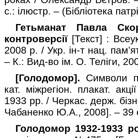
с.: ілюстр. – (Бібліотека патр
Гетьманат Павла Скоро
контроверсії
[
Текст
] :
Всеук
2008 р. / Укр. ін-т нац. пам’ят
– К.: Вид-во ім. О. Теліги, 20
[Голодомор].
Символи па
кат. міжрегіон. плакат. акц
1933 рр. / Черкас. держ. бізн
Чабаненко Ю.А., 2008
]
. – 39 
Голодомор 1932-1933 ро