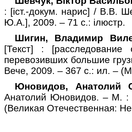
Шевчук, Віктор Васильо
: [іст.-докум. нарис] /
В.В.
Ше
Ю.А.
]
, 2009. – 71 с.: ілюстр.
Шигин, Владимир Виле
[
Текст
] : [расследование 
перевозивших большие грузы
Вече, 2009. – 367 с.: ил. – (
Юновидов, Анатолий С
Анатолий Юновидов. – М. : Я
(Великая Отечественная: Не