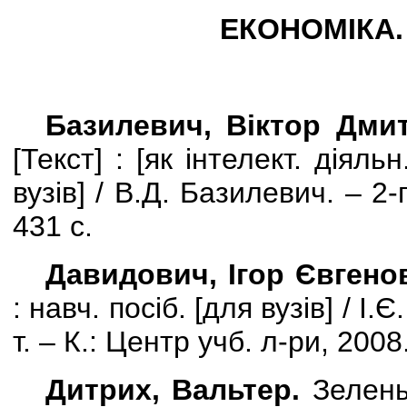
ЕКОНОМІКА.
Базилевич, Віктор Дми
[
Текст
] :
[
як інтелект. діяльн
вузів
]
/ В.Д. Базилевич. – 2-г
431 с.
Давидович, Ігор Євгено
:
навч. посіб.
[
для вузів
]
/
І.Є.
т. – К.: Центр учб. л-ри, 2008
Дитрих, Вальтер.
Зелены