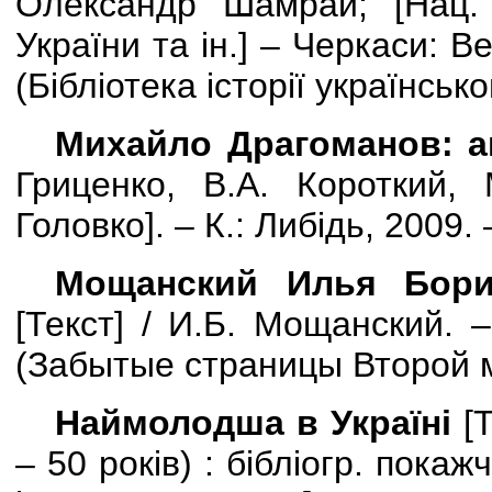
Олександр Шамрай; [Нац. а
України та ін.] – Черкаси: Ве
(Бібліотека історії українськ
Михайло Драгоманов: а
Гриценко, В.А. Короткий,
Головко
]
. – К.: Либідь, 2009. 
Мощанский Илья Бори
[
Текст
] / И.Б.
Мощанский. – 
(Забытые страницы Второй 
Наймолодша в Україні
[
Т
– 50 років) : бібліогр. покажч