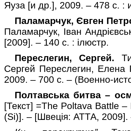
Яуза [и др.], 2009. – 478 с. :
Паламарчук, Євген Петр
Паламарчук, Іван Андрієвськ
[
2009
]
. – 140 с. : ілюстр.
Переслегин, Сергей.
Ти
Сергей Переслегин, Елена 
2009. – 700 с. – (Военно-ис
Полтавська битва – осм
[Текст] =
The
Poltava
Battle
–
(
Si
)]. – [Швеція: АТТА, 2009]. 