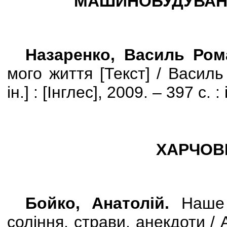
МАШИНОБУДУВАН
Назаренко, Василь Ром
мого життя
[
Текст
] /
Василь 
ін.
]
:
[
Інглес
]
, 2009. – 397 с. :
ХАРЧОВ
Бойко, Анатолій.
Наше
соління, страви, анекдоти / 