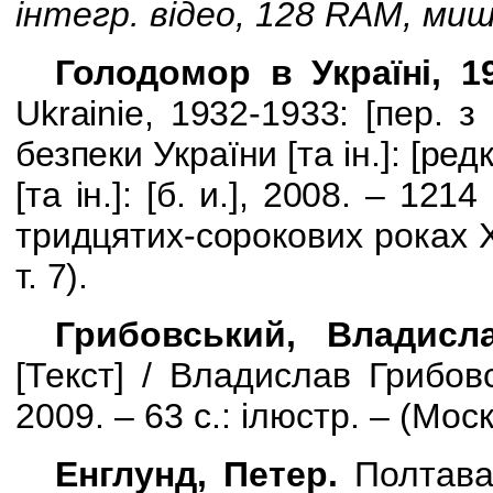
інтегр. відео, 128
RAM
, миш
Голодомор в Україні, 1
Ukrainie
, 1932-1933: [пер. з 
безпеки України [та ін.]: [ред
[та ін.]: [б. и.], 2008. – 12
тридцятих-сорокових роках 
т. 7).
Грибовський, Владисла
[
Текст
] /
Владислав Грибовс
2009. – 63 с.: ілюстр. – (Мос
Е
нглунд, Петер.
Полтава