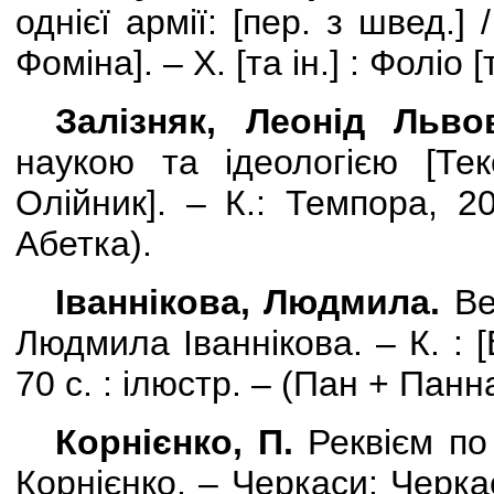
однієї армії:
[
пер. з швед.
]
/
Фоміна]. – Х. [та ін.] : Фоліо [
Залізняк, Леонід Льво
наукою та ідеологією [Тек
Олійник]. – К.: Темпора, 20
Абетка).
Іваннікова, Людмила.
Ве
Людмила Іваннікова. – К. :
[
70 с. : ілюстр. – (Пан + Панн
Корнієнко, П.
Реквієм по 
Корнієнко. – Черкаси: Черка