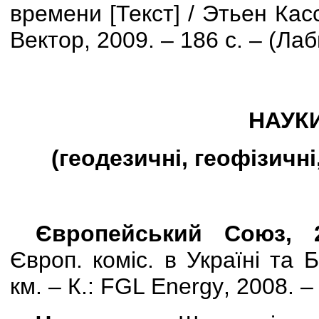
времени
[
Текст
] / Этьен Кас
Вектор, 2009. – 186 с. – (Ла
НАУК
(геодезичні, геофізичні,
Європейський Союз,
Європ. коміс. в Україні та 
км
. – К.:
FGL
Energy
, 2008. –