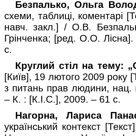
Безпалько, Ольга Воло
схеми, таблиці, коментарі
[
Т
навч. закл.
]
/ О.В. Безпалько
Грінченка;
[
ред. О.О. Лісна
]
.
с.
Круглий стіл на тему: „
[
Київ
]
, 19 лютого 2009 року
[
з питань прав людини, нац.
– К. :
[
К.І.С.
]
, 2009. – 61 с.
Нагорна, Лариса Панас
український контекст [Текст