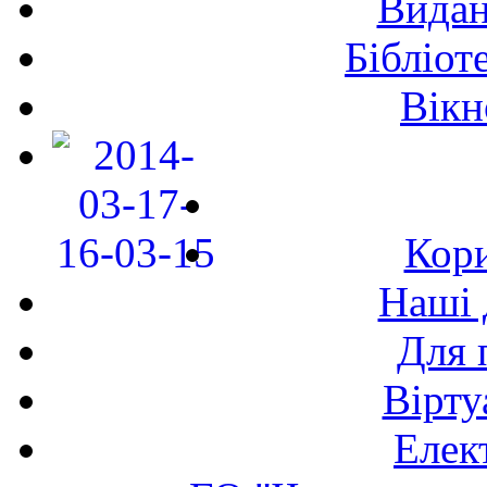
Видан
Бібліот
Вікн
Кори
Наші 
Для 
Вірту
Елек