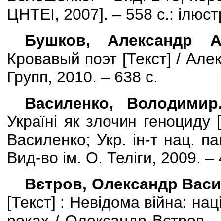
ЦНТЕІ, 2007
]
. – 558 с.: ілюс
Бушков, Александр Ал
Кровавый поэт [
Текст
] / Ал
Групп, 2010. – 638 с.
Василенко, Володимир
Україні як злочин геноциду
Василенко; Укр. ін-т нац. па
Вид-во ім. О. Теліги, 2009. – 
Вєтров, Олександр Вас
[
Текст
] :
Невідома війна: нац
роках / Олександр Вєтров. 