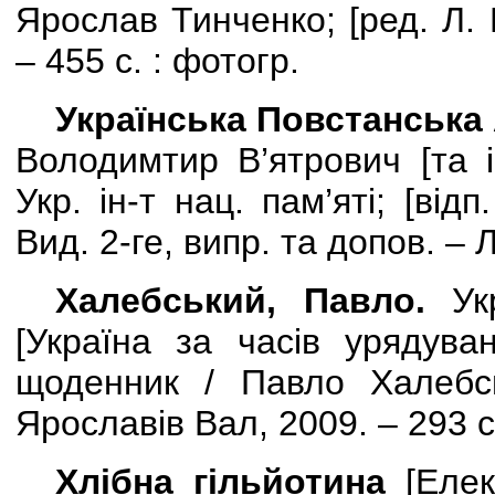
Ярослав Тинченко;
[
ред. Л. 
– 455 с. : фотогр.
Українська Повстанська 
Володимтир В’ятрович [та і
Укр. ін-т нац. пам’яті; [від
Вид. 2-ге, випр. та допов. – 
Халебський, Павло.
Укр
[
Україна за часів урядува
щоденник / Павло Халебсь
Ярославів Вал, 2009. – 293 с
Хлібна гільйотина
[
Елек