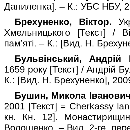
Даниленка
]
. – К.: УБС НБУ, 2
Брехуненко, Віктор.
Укр
Хмельницького [Текст] / В
пам’яті. – К.: [Вид. Н. Брехун
Бульвінський, Андрій 
1659 року [Текст] / Андрій Бул
К.: [Вид. Н. Брехуненко], 2009
Бушин, Микола Іванович
2001 [Текст] =
Cherkassy
la
кн. Кн. 12
]
. Монастирищина
Волошенко. – Вид. 2-ге, пер