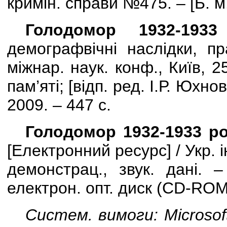
кримін. справи №475. –
[
Б. м
Голодомор 1932-1933
демографвічні наслідки, п
міжнар. наук. конф., Київ, 25
пам’яті; [відп. ред. І.Р. Юхно
2009. – 447 с.
Голодомор 1932-1933 ро
[Електронний ресурс] / Укр. ін
демонстрац., звук. дані. –
електрон. опт. диск (
CD
-
RO
Систем. вимоги:
Microsof