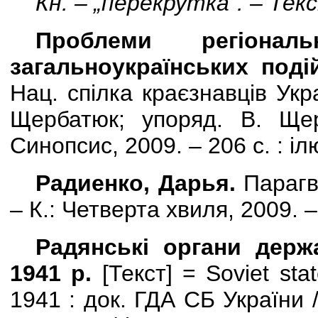
Кн. – „перекрутка”. – Текс
Проблеми регіонал
загальноукраїнських поді
Нац. спілка краєзнавців Украї
Щербатюк; упоряд. В. Щер
Синопсис, 2009. – 206 с. : ілю
Радиенко, Дарья.
Парагв
– К.: Четверта хвиля, 2009. –
Радянські органи держ
1941 р.
[
Текст
]
=
Soviet
sta
1941
: док. ГДА СБ України /