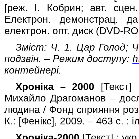
[
реж. І. Кобрин; авт. сцен.
Електрон. демонстрац. д
електрон. опт. диск (
DVD
-
RO
Зміст: Ч. 1. Цар Голод; Ч
подзвін. – Режим доступу:
h
контейнері.
Хроніка – 2000
[
Текст
] 
Михайло Драгоманов – дослід
людина / Фонд сприяння розв
К.: [Фенікс], 2009. – 463 с. : 
Хроніка-2000
[Текст] : ук