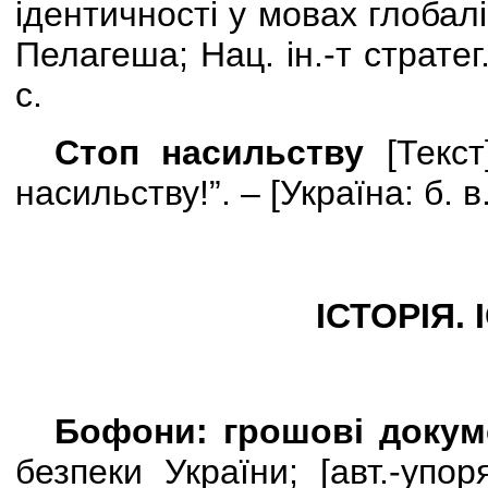
ідентичності у мовах глобалі
Пелагеша; Нац. ін.-т стратег.
с.
Стоп насильству
[
Текст
насильству!”. –
[
Україна: б. в
ІСТОРІЯ.
Бофони: грошові докум
безпеки України;
[
авт.-упо