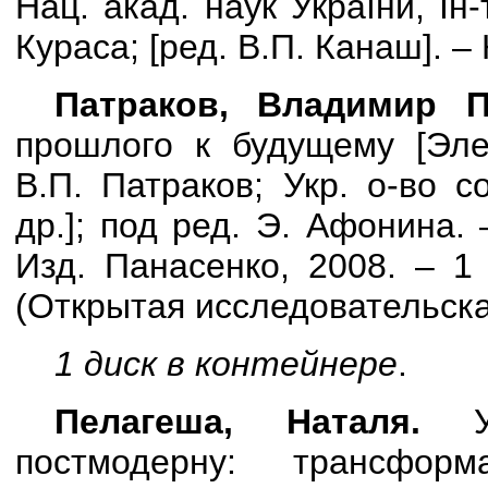
Нац. акад. наук України, Ін-т
Кураса;
[
ред. В.П. Канаш
]
. –
Патраков,
Владимир П
прошлого к будущему [Эле
В.П. Патраков; Укр. о-во 
др.]; под ред. Э. Афонина. 
Изд. Панасенко, 2008. – 1 
(Открытая исследовательская
1 диск в контейнере
.
Пелагеша, Наталя.
Ук
постмодерну: трансформа