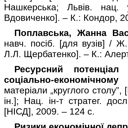
Нашкерська; Львів. нац.
Вдовиченко
]
. – К.: Кондор, 2
Поплавська, Жанна Вас
навч. посіб.
[
для вузів
]
/
Ж.
Л.Л. Щербатенко
]
. – К.: Алер
Ресурсний потенціал
соціально-економічному
матеріали „круглого столу”,
[
ін.]; Нац. ін-т стратег. досл
[НІСД], 2009. – 124 с.
Ризики економічної депр