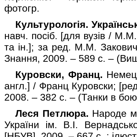
фотогр.
Культурологія. Українсь
навч. посіб.
[
для вузів /
М.М.
та ін.
]
; за ред. М.М. Заковича
Знання, 2009. – 589 с. – (Вищ
Куровски, Франц.
Немецк
англ.] / Франц Куровски; [ред
2008. – 382 с. – (Танки в бою
Леся Петлюра.
Народе м
України ім. В.І. Вернадськ
[
НБУВ
]
, 2009. – 667 с. : ілюст