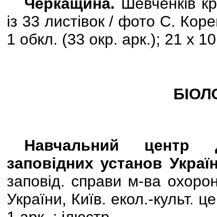
Черкащина.
Шевченків к
із 33 листівок / фото С. Кор
1 обкл. (33 окр. арк.); 21 х 10
БІОЛ
Навчальний центр д
заповідних установ Украї
заповід. справи м-ва охор
України, Київ. екол.-культ. цен