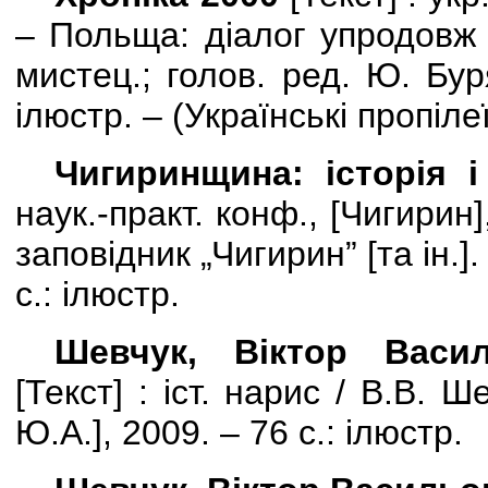
– Польща: діалог упродовж 
мистец.; голов. ред. Ю. Буря
ілюстр. – (Українські пропілеї
Чигиринщина: історія і
наук.-практ. конф., [Чигирин],
заповідник „Чигирин”
[
та ін.
]
.
с.: ілюстр.
Шевчук, Віктор Васил
[
Текст
] :
іст. нарис / В.В. Ш
Ю.А.], 2009. – 76 с.: ілюстр.