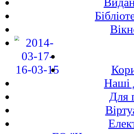
Видан
Бібліот
Вікн
Кори
Наші 
Для 
Вірту
Елек