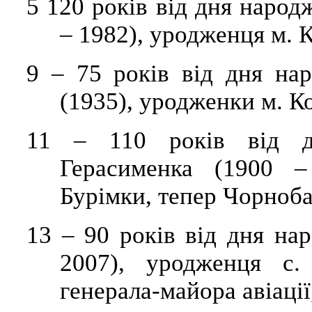
5
120 років від дня народ
– 1982), уродженця м. 
9
–
75 років від дня нар
(1935), уродженки м. К
11
–
110 років від дн
Герасименка
(1900 – 
Бурімки
, тепер
Чорноба
13
–
90 років від дня на
2007), уродженця с
генерала-майора авіації