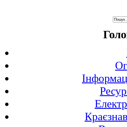
Голо
Ог
Інформац
Ресур
Електр
Краєзна