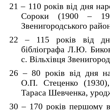
21
–
110 років від дня на
Сороки (1900 – 19
Звенигородського район
22
– 115
років
в
ід дн
бібліографа Л.Ю.
Бико
с.
Вільхівця
Звенигород
26
–
80 років від дня на
О.П.
Стеценко
(1930),
Тараса Шевченка, урод
30
– 170 років першому 