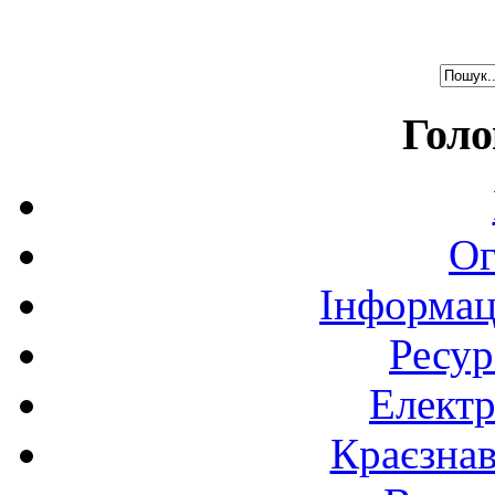
Голо
Ог
Інформац
Ресур
Електр
Краєзна