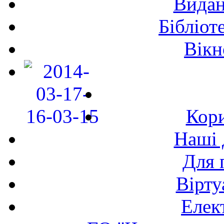
Видан
Бібліот
Вікн
Кори
Наші 
Для 
Вірту
Елек