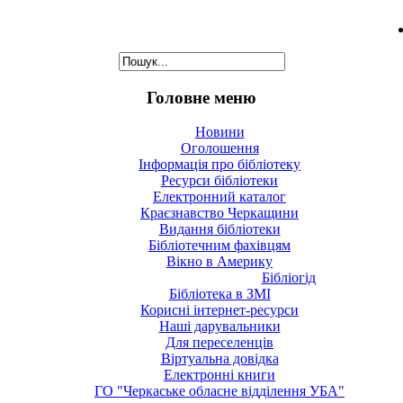
Головне меню
Новини
Оголошення
Інформація про бібліотеку
Ресурси бібліотеки
Електронний каталог
Краєзнавство Черкащини
Видання бібліотеки
Бібліотечним фахівцям
Вікно в Америку
Бібліогід
Бібліотека в ЗМІ
Корисні інтернет-ресурси
Наші дарувальники
Для переселенців
Віртуальна довідка
Електронні книги
ГО "Черкаське обласне відділення УБА"