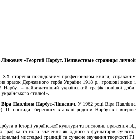
-Лінкевич «Георгий Нарбут. Неизвестные страницы личной
у ХХ сторіччя послідовним професіоналом книги, справжнім
ив зразок Державного герба України 1918 р., грошові знаки і
й Нарбут – найвидатніший український графік новішої доби,
о українського стилю!».
а
Віра Павлівна Нарбут-Лінкевич
. У 1962 році Віра Павлівна
). Ці спогади збереглися в архіві родини Нарбутів і вперше
арбута в історії української культури та висловив враження від
о графіка та його значення як одного з фундаторів сучасної
ональні мистецькі традиції та сучасне звучання творчості Г.І.