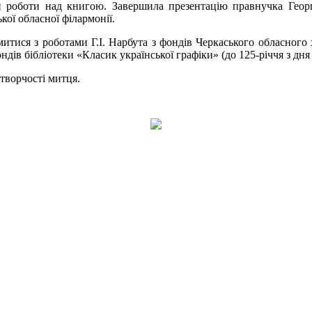
и роботи над книгою. Завершила презентацію правнучка Геор
кої обласної філармонії.
митися з роботами Г.І. Нарбута з фондів Черкаського обласного
ндів бібліотеки «Класик української графіки» (до 125-річчя з дня
творчості митця.