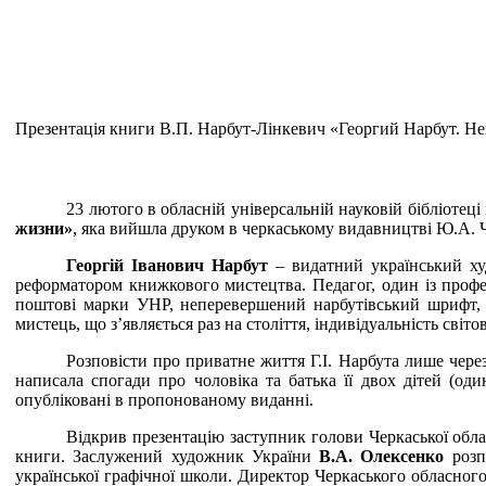
Презентація книги В.П. Нарбут-Лінкевич «Георгий Нарбут. 
23 лютого в
обласній універсальній науковій бібліотеці
жизни»
, яка вийшла друком в черкаському видавництві Ю.А. Ч
Георгій Іванович Нарбут
– видатний український ху
реформатором книжкового мистецтва. Педагог, один із профес
поштові марки УНР, неперевершений нарбутівський шрифт, ч
мистець, що з’являється раз на століття, індивідуальність світ
Розповісти про приватне життя Г.І. Нарбута лише чере
написала спогади про чоловіка та батька її двох дітей (од
опубліковані в пропонованому виданні.
Відкрив презентацію заступник голови Черкаської обл
книги. Заслужений художник України
В.А. Олексенко
розпо
української графічної школи. Директор Черкаського обласно