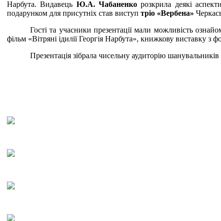
Нарбута. Видавець
Ю.А. Чабаненко
розкрила деякі аспект
подарунком для присутніх став виступ
тріо «Вербена»
Черкась
Гості та учасники презентації мали можливість ознайо
фільм «Вітряні ідилії Георгія Нарбута», книжкову виставку з фо
Презентація зібрала чисельну аудиторію шанувальників 