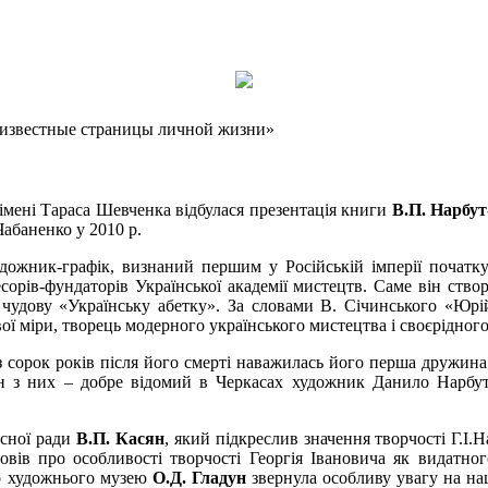
Неизвестные страницы личной жизни»
 імені Тараса Шевченка відбулася презентація книги
В.П. Нарбут
абаненко у 2010 р.
дожник-графік, визнаний першим у Російській імперії початк
орів-фундаторів Української академії мистецтв. Саме він створ
удову «Українську абетку». За словами В. Січинського «Юрі
ової міри, творець модерного українського мистецтва і своєрідног
з сорок років після його смерті наважилась його перша дружин
ин з них – добре відомий в Черкасах художник Данило Нарбут
асної ради
В.П. Касян
, який підкреслив значення творчості Г.І.Н
вів про особливості творчості Георгія Івановича як видатног
го художнього музею
О.Д. Гладун
звернула особливу увагу на наці