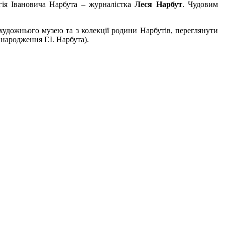
гія Івановича Нарбута – журналістка
Леся Нарбут
. Чудовим
 художнього музею та з колекції родини Нарбутів, переглянути
 народження Г.І. Нарбута).