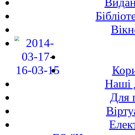
Видан
Бібліот
Вікн
Кори
Наші 
Для 
Вірту
Елек