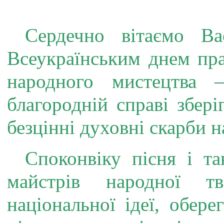
Сердечно вітаємо В
Всеукраїнським днем пра
народного мистецтва
благородній справі збері
безцінні духовні скарби 
Споконвіку пісня і та
майстрів народної тв
національної ідеї, обере