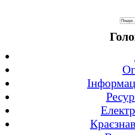
Голо
Ог
Інформац
Ресур
Електр
Краєзна