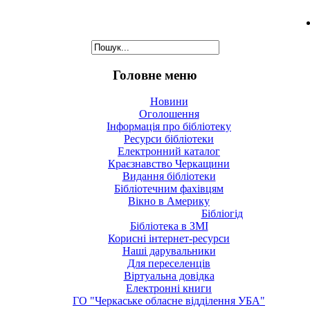
Головне меню
Новини
Оголошення
Інформація про бібліотеку
Ресурси бібліотеки
Електронний каталог
Краєзнавство Черкащини
Видання бібліотеки
Бібліотечним фахівцям
Вікно в Америку
Бібліогід
Бібліотека в ЗМІ
Корисні інтернет-ресурси
Наші дарувальники
Для переселенців
Віртуальна довідка
Електронні книги
ГО "Черкаське обласне відділення УБА"