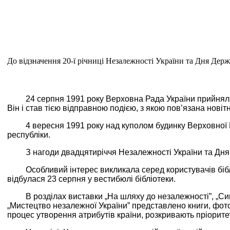
До відзначення 20-ї річниці Незалежності України та Дня Дер
24 серпня 1991 року Верховна Рада України прийняла
Він і став тією відправною подією, з якою пов’язана новітн
4 вересня 1991 року над куполом будинку Верховної 
республіки.
З нагоди двадцятиріччя Незалежності України та Дня
Особливий інтерес викликала серед користувачів бібл
відбулася 23 серпня у вестибюлі бібліотеки.
В розділах виставки „На шляху до незалежності”, „Си
„Мистецтво незалежної України” представлено книги, фото
процес утворення атрибутів країни, розкривають пріорите