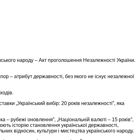
нського народу – Акт проголошення Незалежності України.
ор – атрибут державності, без якого не існує незалежної
ходів.
авки „Український вибір: 20 років незалежності”, яка
а – рубежі оновлення”, „Національній валюті – 15 років”,
юють історію становлення української державності,
них відносин, культури і мистецтва українського народу.