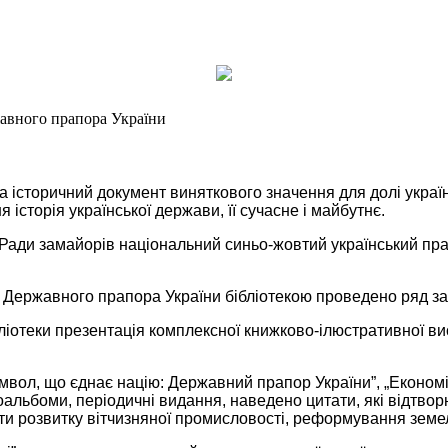
жавного прапора України
 історичний документ виняткового значення для долі украї
я історія української держави, її сучасне і майбутнє.
Ради замайорів національний синьо-жовтий український прап
 Державного прапора України бібліотекою проведено ряд за
іотеки презентація комплексної книжково-ілюстративної вист
мвол, що єднає націю: Державний прапор України”, „Економік
альбоми, періодичні видання, наведено цитати, які відтвор
ти розвитку вітчизняної промисловості, реформування земель