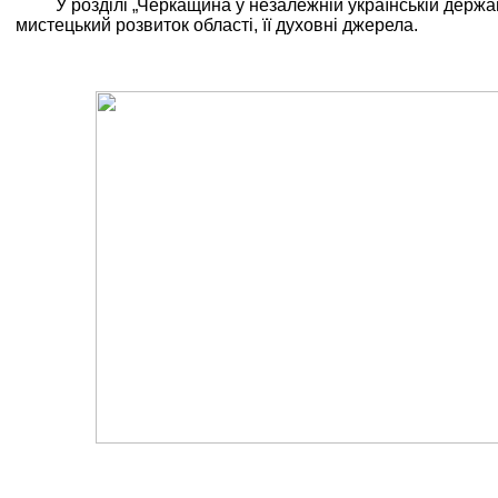
У розділі „Черкащина у незалежній українській держа
мистецький розвиток області, її духовні джерела.