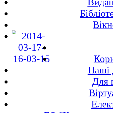
Видан
Бібліот
Вікн
Кори
Наші 
Для 
Вірту
Елек