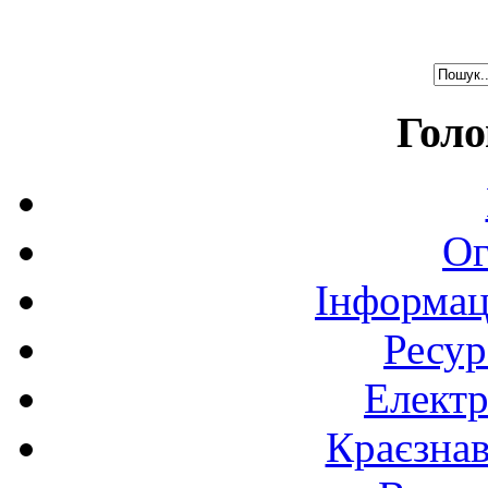
Голо
Ог
Інформац
Ресур
Електр
Краєзна