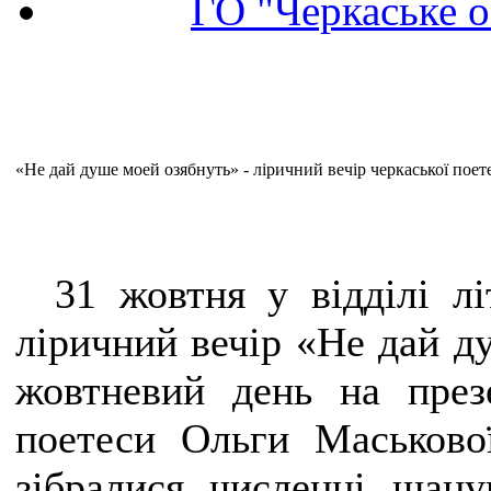
ГО "Черкаське о
«Не дай душе моей озябнуть» - ліричний вечір черкаської пое
31 жовтня у відділі лі
ліричний вечір «Не дай д
жовтневий день на през
поетеси Ольги Маськово
зібралися численні шанув