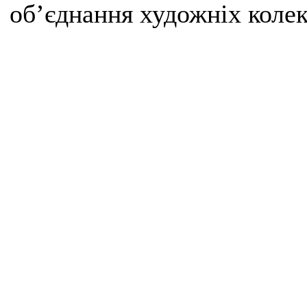
об’єднання художніх колек