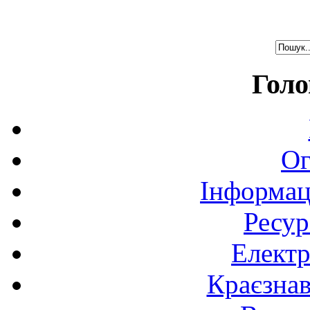
Голо
Ог
Інформац
Ресур
Електр
Краєзна