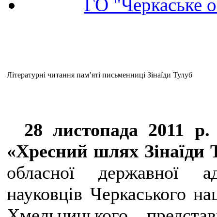
ГО "Черкаське о
Літературні читання пам’яті письменниці Зінаїди Тулуб
28 листопада 2011 р.
«Хресний шлях Зінаїди 
обласної державної ад
науковців Черкаського нац
Хмельницького, представ