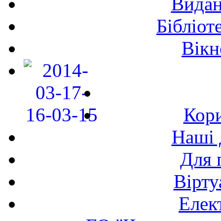
Видан
Бібліот
Вікн
Кори
Наші 
Для 
Вірту
Елек