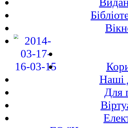
Видан
Бібліот
Вікн
Кори
Наші 
Для 
Вірту
Елек