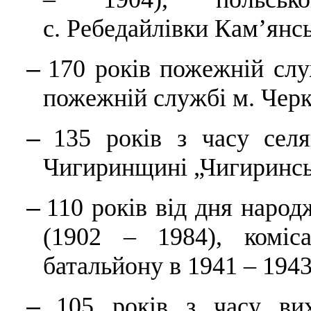
с. Ребедайлівки Кам’янсь
–
170 років пожежній слу
пожежній службі м. Черк
–
135 років з часу сел
Чигиринщині „Чигиринськ
–
110 років від дня наро
(1902 – 1984), коміса
батальйону в 1941 – 1943
–
105 років з часу ви