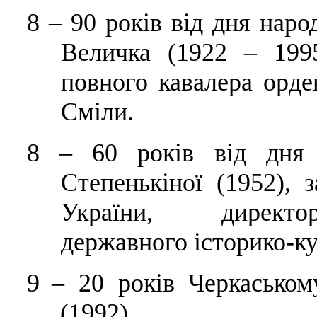
8
–
90 років від дня нар
Величка (1922 – 1995
повного кавалера орд
Сміли.
8
–
60 років від дня н
Степенькіної (1952), 
України, директор
державного історико-ку
9
–
20 років Черкаськом
(1992).