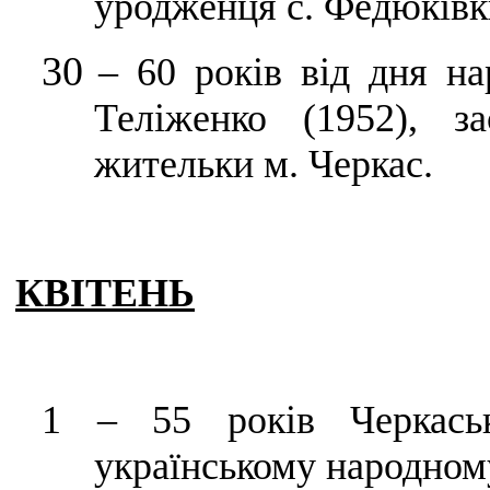
уродженця с. Федюківк
30
–
60 років від дня н
Теліженко (1952), з
жительки м. Черкас.
КВІТЕНЬ
1
–
55 років Черкаськ
українському народному