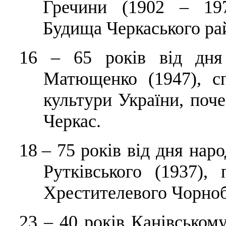
Гречини (1902 – 197
Будища Черкаського ра
16
–
65 років від дня 
Матющенко (1947), сп
культури України, поч
Черкас.
18
–
75 років від дня нар
Рутківського (1937),
Хрестителевого Чорноб
23
–
40 років Канівськом