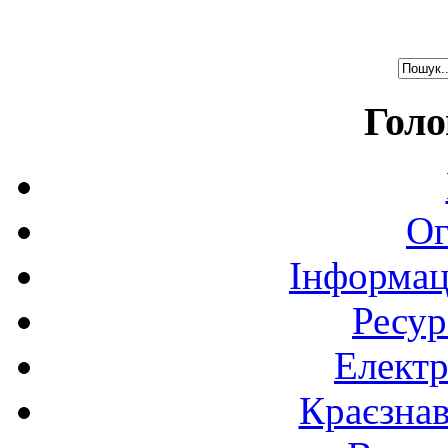
Голо
Ог
Інформац
Ресур
Електр
Краєзна