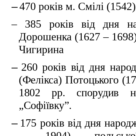
–
470 років м. Смілі (1542)
–
385 років від дня н
Дорошенка (1627 – 1698)
Чигирина
–
260 років від дня нар
(Фелікса) Потоцького (17
1802 рр. спорудив н
„Софіївку”.
–
175 років від дня наро
– 1904), польсько