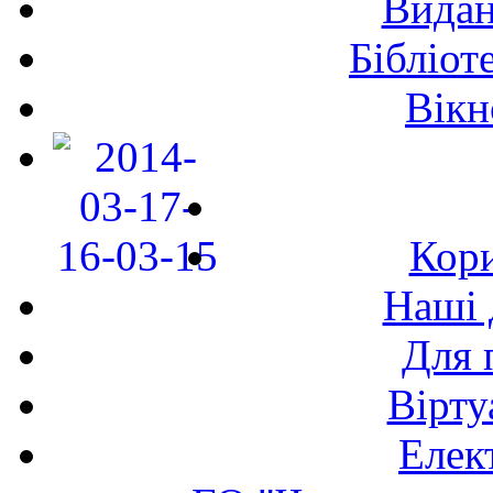
Видан
Бібліот
Вікн
Кори
Наші 
Для 
Вірту
Елек