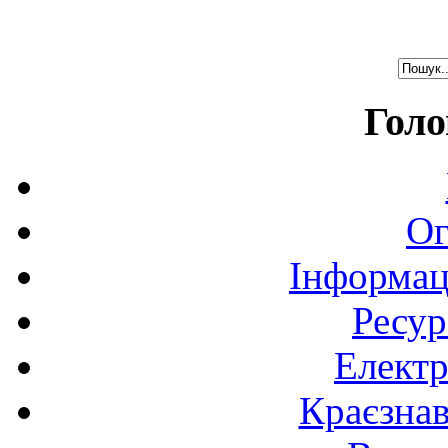
Голо
Ог
Інформац
Ресур
Електр
Краєзна