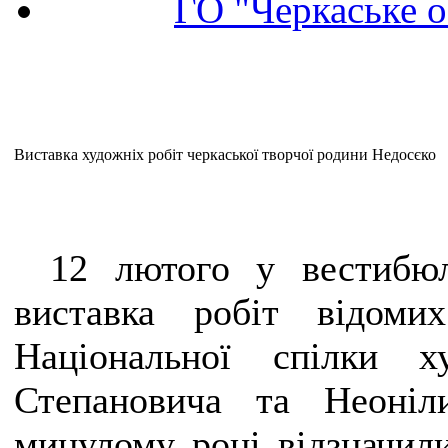
ГО "Черкаське о
Виставка художніх робіт черкаської творчої родини Недосєко
12 лютого у вестибюл
виставка робіт відоми
Національної спілки х
Степановича та Неоніл
минулому році відзначили