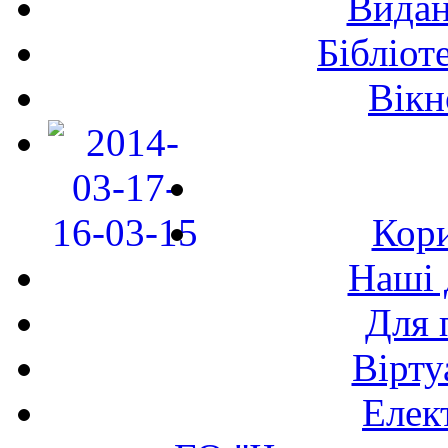
Видан
Бібліот
Вікн
Кори
Наші 
Для 
Вірту
Елек