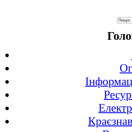
Голо
Ог
Інформац
Ресур
Електр
Краєзна