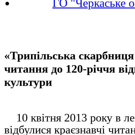
ГО "Черкаське о
«Трипільська скарбниця
читання до 120-річчя ві
культури
10 квітня 2013 року в ле
відбулися краєзнавчі чита