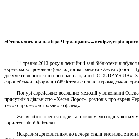
«Етнокультурна палітра Черкащини» – вечір-зустріч прис
14 травня 2013 року в лекційній залі бібліотеки відбув
єврейською громадою (благодійним фондом «Хесед Дорот – Тур
документального кіно про права людини DOCUDAYS UA». За р
європейської інформації бібліотеки спільно з громадською орг
Попурі єврейських весільних мелодій у виконанні Олекс
присутніх з діяльністю «Хесед-Дорот», розповів про євреїв Че
темою продемонстрованого фільму.
Жваве обговорення подій та проблем, які піднімаються у ф
користувачів бібліотеки.
Яскравим доповненням до вечора стали виставка етнонац