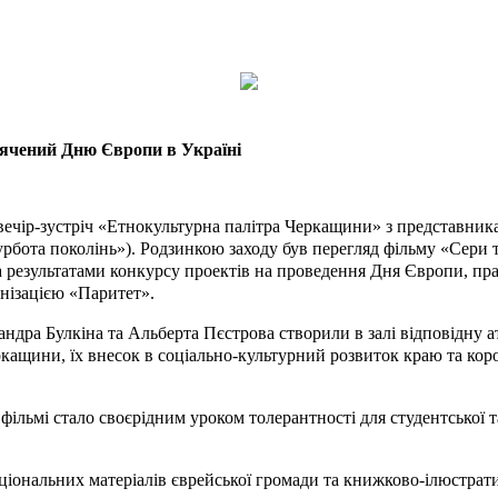
вячений Дню Європи в Україні
ся вечір-зустріч «Етнокультурна палітра Черкащини» з представни
бота поколінь»). Родзинкою заходу був перегляд фільму «Сери 
езультатами конкурсу проектів на проведення Дня Європи, пра
анізацією «Паритет».
андра Булкіна та Альберта Пєстрова створили в залі відповідну
ркащини, їх внесок в соціально-культурний розвиток краю та кор
ільмі стало своєрідним уроком толерантності для студентської та 
іональних матеріалів єврейської громади та книжково-ілюстрат