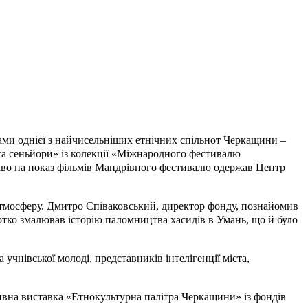
ками однієї з найчисельніших етнічних спільнот Черкащини –
та сеньйори» із колекції «Міжнародного фестивалю
во на показ фільмів Мандрівного фестивалю одержав Центр
 атмосферу. Дмитро Співаковський, директор фонду, познайомив
отко змалював історію паломництва хасидів в Умань, що й було
учнівської молоді, представників інтелігенції міста,
ивна виставка «Етнокультурна палітра Черкащини» із фондів