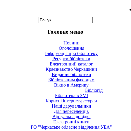
Головне меню
Новини
Оголошення
Інформація про бібліотеку
Ресурси бібліотеки
Електронний каталог
Краєзнавство Черкащини
Видання бібліотеки
Бібліотечним фахівцям
Вікно в Америку
Бібліогід
Бібліотека в ЗМІ
Корисні інтернет-ресурси
Наші дарувальники
Для переселенців
Віртуальна довідка
Електронні книги
ГО "Черкаське обласне відділення УБА"