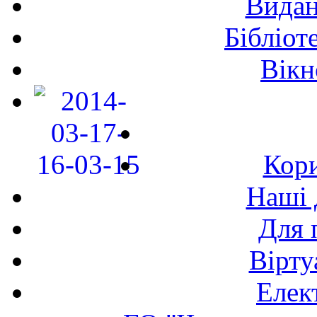
Видан
Бібліот
Вікн
Кори
Наші 
Для 
Вірту
Елек