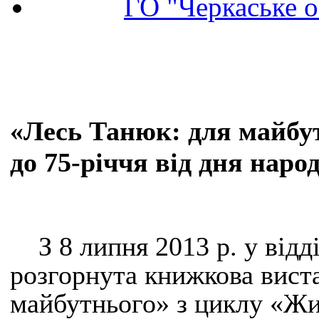
ГО "Черкаське о
«Лесь Танюк: для майбу
до 75-річчя від дня нар
З 8 липня 2013 р. у відд
розгорнута книжкова вист
майбутнього» з циклу «Жит