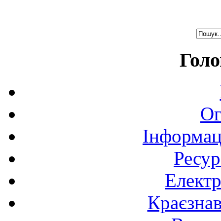
Голо
Ог
Інформац
Ресур
Електр
Краєзна