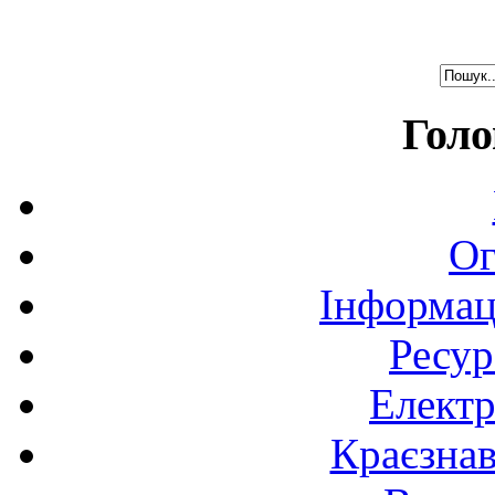
Голо
Ог
Інформац
Ресур
Електр
Краєзна