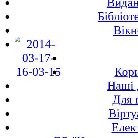
Видан
Бібліот
Вікн
Кори
Наші 
Для 
Вірту
Елек