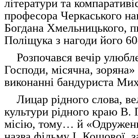
літератури та компаративіс
професора Черкаського нац
Богдана Хмельницького, 
Поліщука з нагоди його 60
Розпочався вечір улюбл
Господи, місячна, зоряна»
виконанні бандуриста Мих
Лицар рідного слова, ве
культури рідного краю В.
місію, тому… й «Одружени
назва фільму І. Кошової, 