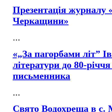
Презентація журналу «
Черкащини»
...
«„За пагорбами літ” І
літератури до 80-річчя
письменника
...
Свято Водохреща в с.