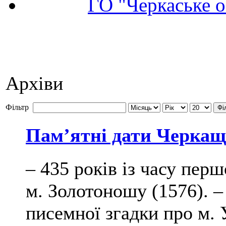
ГО "Черкаське о
Архіви
Фільтр
Фі
Пам’ятні дати Черкащи
– 435 років із часу пер
м. Золотоношу (1576). –
писемної згадки про м. У