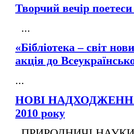
Творчий вечір поетес
...
«Бібліотека – світ но
акція до Всеукраїнсько
...
НОВІ НАДХОДЖЕННЯ 
2010 року
ПРИРОДНИЧІ НАУКИ А