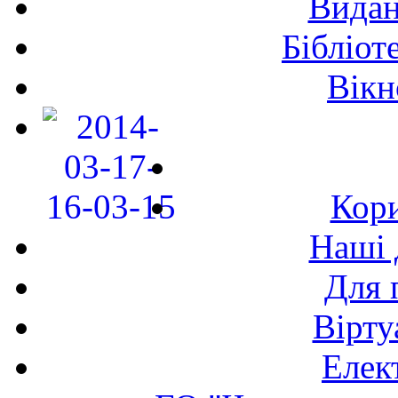
Видан
Бібліот
Вікн
Кори
Наші 
Для 
Вірту
Елек