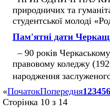
природничих та гуманіт
студентської молоді «Род
Пам'ятні дати Черкащ
– 90 років Черкаському
правовому коледжу (1920
народження заслуженого
«
Початок
Попередня
1
2
3
4
5
Сторінка 10 з 14