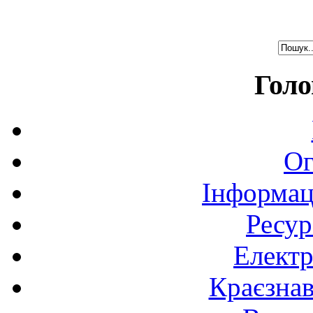
Голо
Ог
Інформац
Ресур
Електр
Краєзна