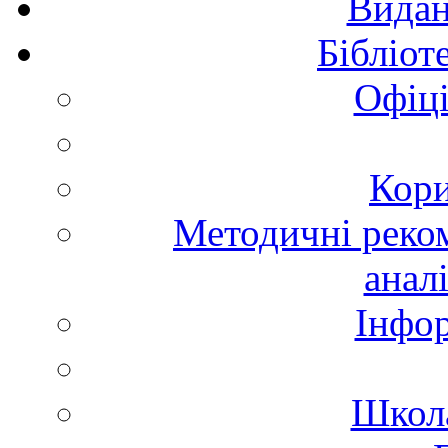
Видан
Бібліот
Офіці
Кори
Методичні реком
анал
Інфор
Школа