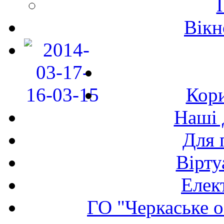
Вікн
Кори
Наші 
Для 
Вірту
Елек
ГО "Черкаське о