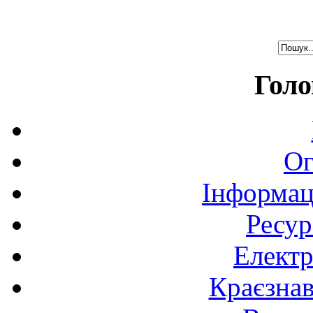
Голо
Ог
Інформац
Ресур
Електр
Краєзна