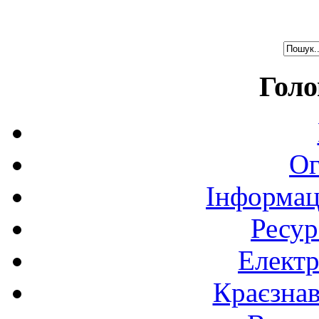
Голо
Ог
Інформац
Ресур
Електр
Краєзна