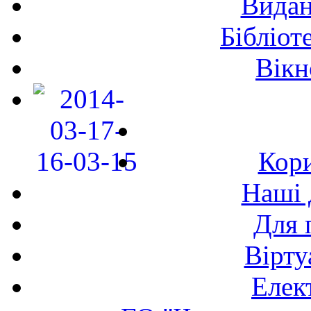
Видан
Бібліот
Вікн
Кори
Наші 
Для 
Вірту
Елек