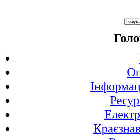
Голо
Ог
Інформац
Ресур
Електр
Краєзна