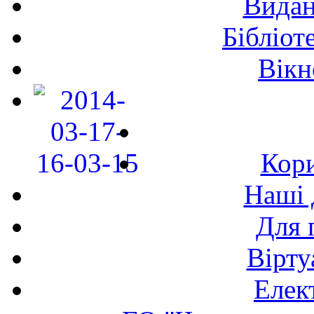
Видан
Бібліот
Вікн
Кори
Наші 
Для 
Вірту
Елек