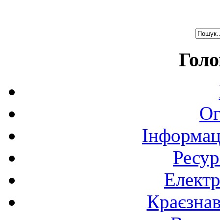
Голо
Ог
Інформац
Ресур
Електр
Краєзна