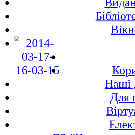
Видан
Бібліот
Вікн
Кори
Наші 
Для 
Вірту
Елек