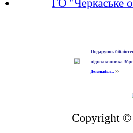
ГО "Черкаське о
Подарунок бібліотец
підполковника Збр
Детальніше...
>>
Copyright © 