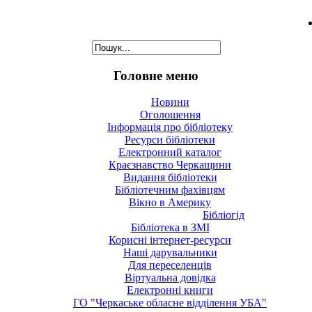
Головне меню
Новини
Оголошення
Інформація про бібліотеку
Ресурси бібліотеки
Електронний каталог
Краєзнавство Черкащини
Видання бібліотеки
Бібліотечним фахівцям
Вікно в Америку
Бібліогід
Бібліотека в ЗМІ
Корисні інтернет-ресурси
Наші дарувальники
Для переселенців
Віртуальна довідка
Електронні книги
ГО "Черкаське обласне відділення УБА"