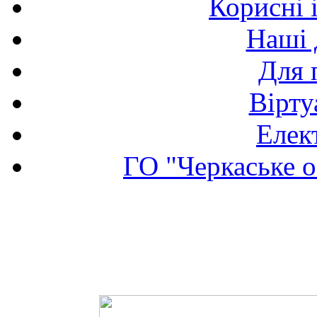
Корисні 
Наші 
Для 
Вірту
Елек
ГО "Черкаське о