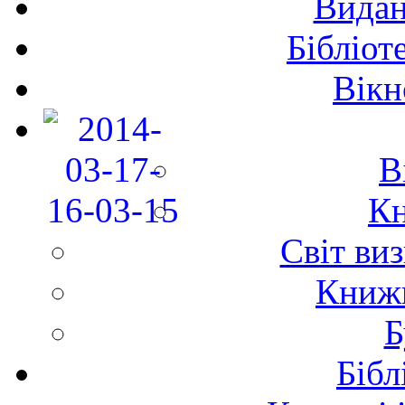
Видан
Бібліот
Вікн
В
Кн
Світ ви
Книж
Б
Бібл