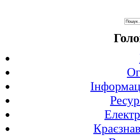
Голо
Ог
Інформац
Ресур
Електр
Краєзна