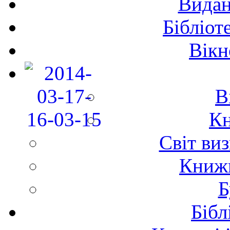
Видан
Бібліот
Вікн
В
Кн
Світ ви
Книж
Б
Бібл