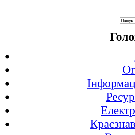
Голо
Ог
Інформац
Ресур
Електр
Краєзна