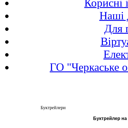
Корисні 
Наші 
Для 
Вірту
Елек
ГО "Черкаське о
Буктрейлери
Буктрейлер на