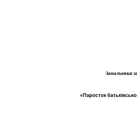
Замальовки з
«Паросток батьківськог