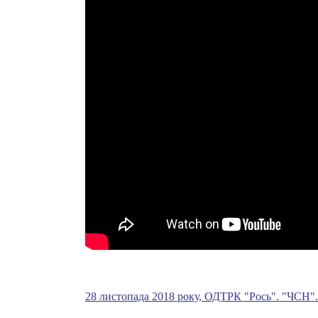
28 листопада 2018 року, ОДТРК "Рось". "ЧСН".