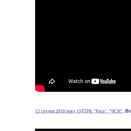
15 грудня 2018 року, ОДТРК "Рось". "ЧСН".
Во