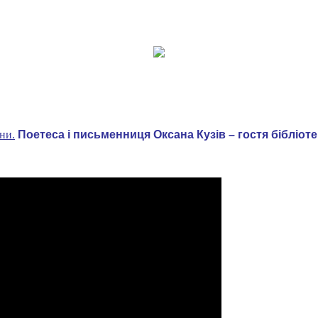
ни.
Поетеса і письменниця Оксана Кузів – гостя бібліот