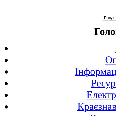
Голо
Ог
Інформац
Ресур
Електр
Краєзна