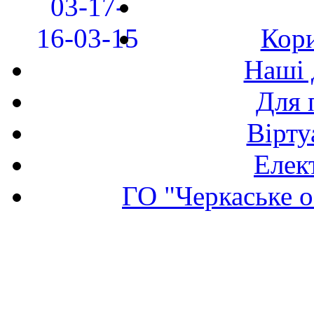
Кори
Наші 
Для 
Вірту
Елек
ГО "Черкаське о