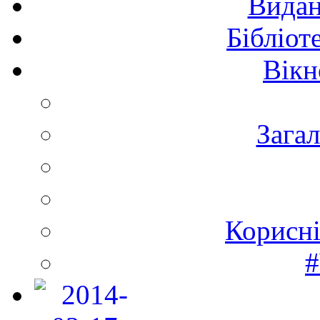
Видан
Бібліот
Вікн
Зага
Корисні
#