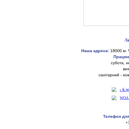
Ла
Наша адреса:
18000 м. 
Працює
субота, н
вих
санітарний - ко
k.w
с
WOA 
Телефон для
+