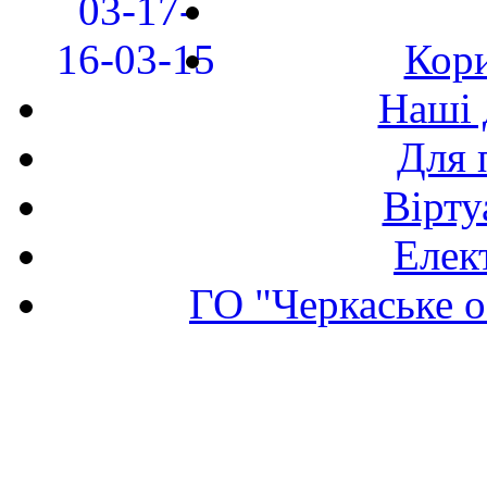
Кори
Наші 
Для 
Вірту
Елек
ГО "Черкаське о