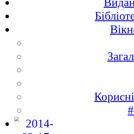
Видан
Бібліот
Вікн
Зага
Корисні
#