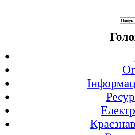
Голо
Ог
Інформац
Ресур
Електр
Краєзна