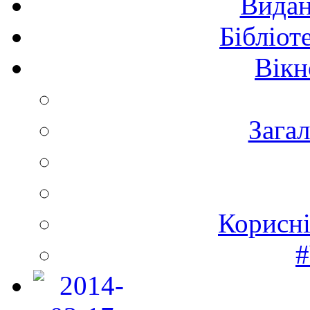
Видан
Бібліот
Вікн
Зага
Корисні
#