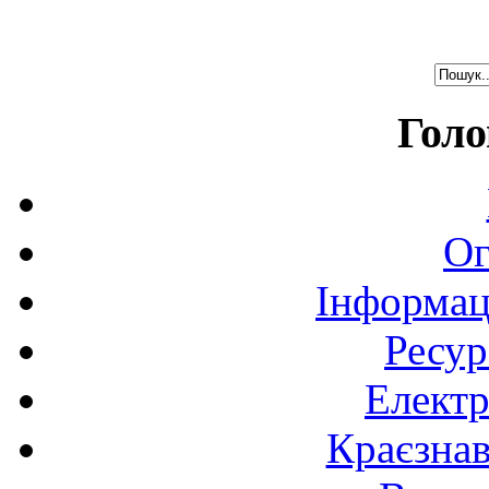
Голо
Ог
Інформац
Ресур
Електр
Краєзна