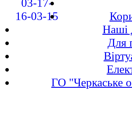
Кори
Наші 
Для 
Вірту
Елек
ГО "Черкаське о