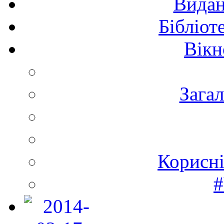
Видан
Бібліот
Вікн
Зага
Корисні
#