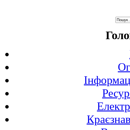
Голо
Ог
Інформац
Ресур
Електр
Краєзна