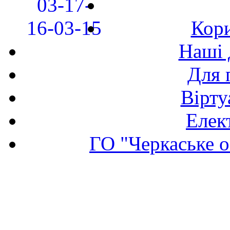
Кори
Наші 
Для 
Вірту
Елек
ГО "Черкаське о