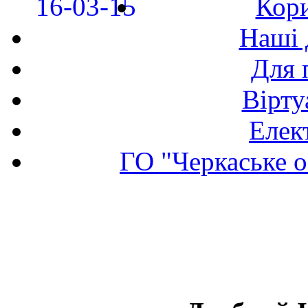
Кори
Наші 
Для 
Вірту
Елек
ГО "Черкаське о