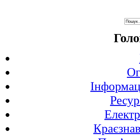
Голо
Ог
Інформац
Ресур
Електр
Краєзна