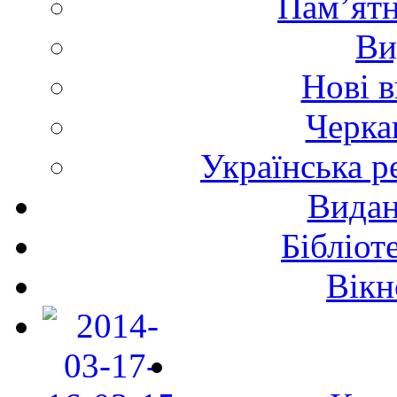
Пам’ятн
Ви
Нові 
Черка
Українська р
Видан
Бібліот
Вікн