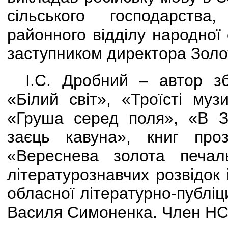
сільського господарств
районного відділу народної 
заступником директора Золот
І.С. Дробний – автор зб
«Білий світ», «Троїсті му
«Груша серед поля», «В Зл
заєць кавуна», книг про
«Вереснева золота печал
літературознавчих розвідок 
обласної літературно-публіци
Василя Симоненка. Член НС