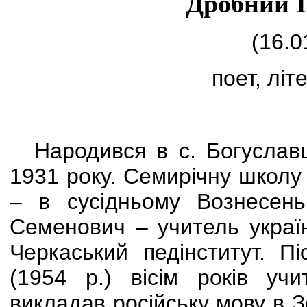
Дробний 
(16.0
поет, лі
Народився в с. Богуславц
1931 року. Семирічну школу 
– в сусідньому Вознесень
Семенович – учитель україн
Черкаський педінститут. П
(1954 р.) вісім років уч
викладав російську мову в З