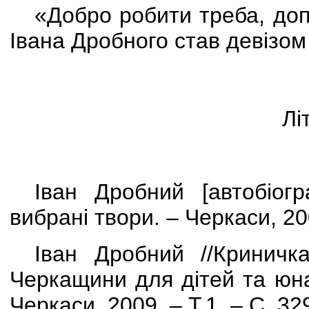
«Добро робити треба, допо
Івана Дробного став девізом
Лі
Іван Дробний
[
автобіогр
вибрані твори. – Черкаси, 200
Іван Дробний //Криничка
Черкащини для дітей та юна
Черкаси, 2009. – Т.1. – С. 32