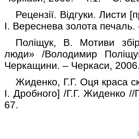
Рецензії. Відгуки. Листи
[
п
І. Вереснева золота печаль. 
Поліщук, В. Мотиви збі
люди» /Володимир Поліщук
Черкащини. – Черкаси, 2006.
Жиденко, Г.Г. Оця краса 
І. Дробного
]
/Г.Г. Жиденко //
67.