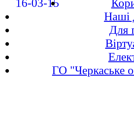
Кори
Наші 
Для 
Вірту
Елек
ГО "Черкаське о