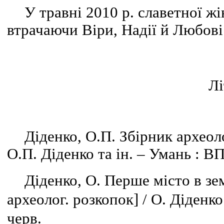
У травні 2010 р. славетної ж
втрачаючи Віри, Надії й Любові
Лі
Діденко, О.П. Збірник археол
О.П. Діденко та ін. – Умань : ВП
Діденко, О. Перше місто в зем
археолог. розкопок] / О. Діденко 
черв.