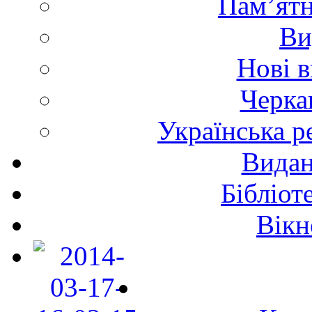
Пам’ятн
Ви
Нові 
Черка
Українська р
Видан
Бібліот
Вікн