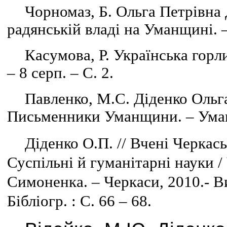
Чорномаз, Б. Ольга Петрівна 
радянській владі на Уманщині. –
Касумова, Р. Українська горли
– 8 серп. – С. 2.
Павленко, М.С. Діденко Ольга
Письменники Уманщини. – Умань,
Діденко О.П. // Вчені Черкась
Суспільні й гуманітарні науки / 
Симоненка. – Черкаси, 2010.- Вип.
Бібліогр. : С. 66 – 68.