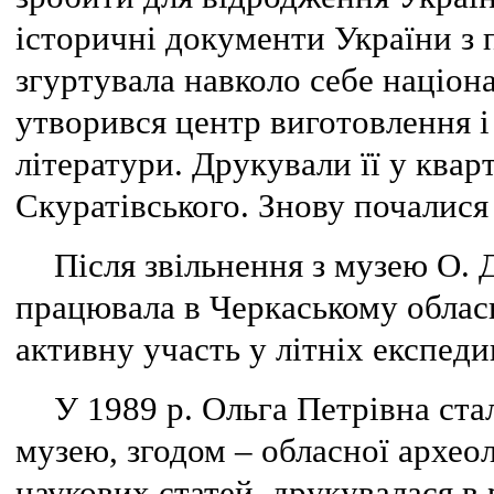
історичні документи України з 
згуртувала навколо себе націон
утворився центр виготовлення 
літератури. Друкували її у кварт
Скуратівського. Знову почалися
Після звільнення з музею О. 
працювала в Черкаському облас
активну участь у літніх експед
У 1989 р. Ольга Петрівна ст
музею, згодом – обласної археол
наукових статей, друкувалася в