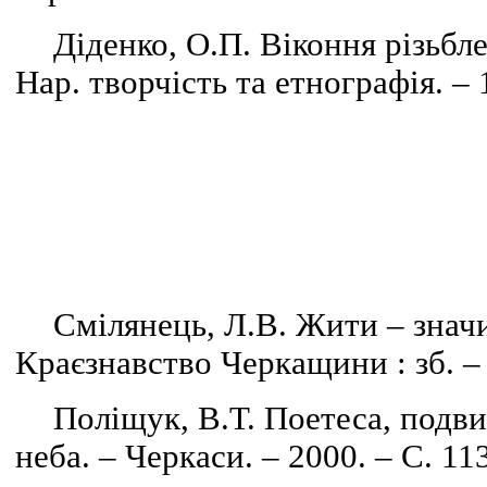
Діденко, О.П. Віконня різьбл
Нар. творчість та етнографія. – 
Смілянець, Л.В. Жити – значи
Краєзнавство Черкащини : зб. – 
Поліщук, В.Т. Поетеса, подв
неба. – Черкаси. – 2000. – С. 113