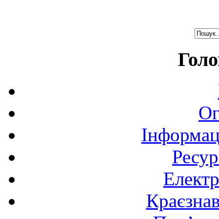
Голо
Ог
Інформац
Ресур
Електр
Краєзна