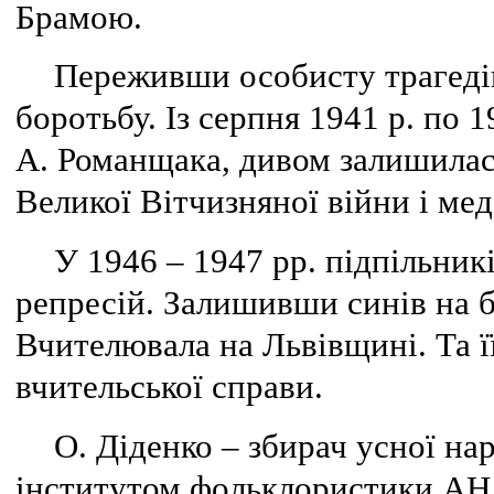
Брамою.
Переживши особисту трагедію
боротьбу. Із серпня 1941 р. по 1
А. Романщака, дивом залишила
Великої Вітчизняної війни і мед
У 1946 – 1947 рр. підпільникі
репресій. Залишивши синів на ба
Вчителювала на Львівщині. Та її
вчительської справи.
О. Діденко – збирач усної на
інститутом фольклористики АН 