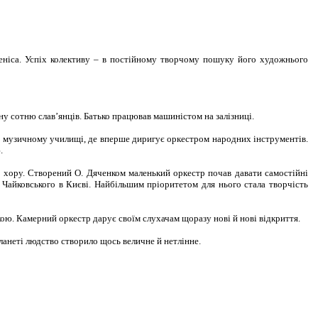
беніса. Успіх колективу – в постійному творчому пошуку його художнього
у сотню слав’янців. Батько працював машиністом на залізниці.
му музичному училищі, де вперше диригує оркестром народних інструментів.
.
 хору. Створений О. Дяченком маленький оркестр почав давати самостійні
і Чайковського в Києві. Найбільшим пріоритетом для нього стала творчість
ою. Камерний оркестр дарує своїм слухачам щоразу нові й нові відкриття.
анеті людство створило щось величне й нетлінне.