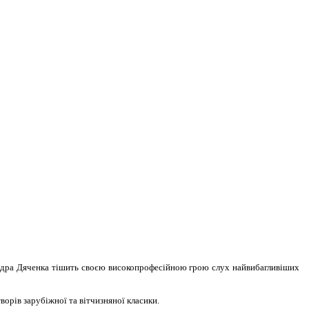
сандра Дяченка тішить своєю високопрофесійною грою слух найвибагливіших
ворів зарубіжної та вітчизняної класики.