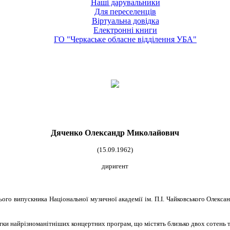
Наші дарувальники
Для переселенців
Віртуальна довідка
Електронні книги
ГО "Черкаське обласне відділення УБА"
Дяченко Олександр Миколайович
(15.09.1962)
диригент
ього випускника Національної музичної академії ім. П.І. Чайковського Олек
ятки найрізноманітніших концертних програм, що містять близько двох сотень т