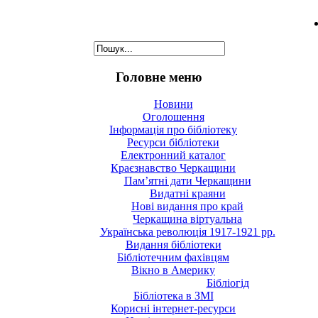
Головне меню
Новини
Оголошення
Інформація про бібліотеку
Ресурси бібліотеки
Електронний каталог
Краєзнавство Черкащини
Пам’ятні дати Черкащини
Видатні краяни
Нові видання про край
Черкащина віртуальна
Українська революція 1917-1921 рр.
Видання бібліотеки
Бібліотечним фахівцям
Вікно в Америку
Бібліогід
Бібліотека в ЗМІ
Корисні інтернет-ресурси