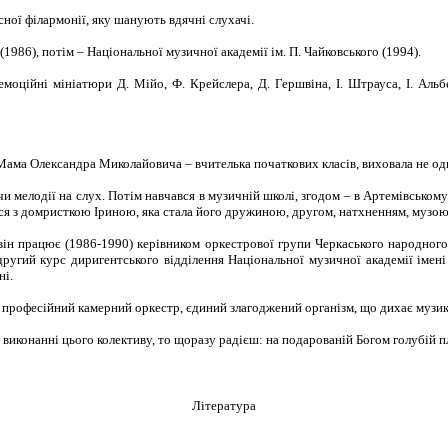
сної філармонії, яку шанують вдячні слухачі.
1986), потім – Національної музичної академії ім. П. Чайковського (1994).
моційні мініатюри Д. Мійо, Ф. Крейслера, Д. Гершвіна, І. Штрауса, І. Аль
ама Олександра Миколайовича – вчителька початкових класів, виховала не одн
и мелодії на слух. Потім навчався в музичній школі, згодом – в Артемівсько
вся з домристкою Іриною, яка стала його дружиною, другом, натхненням, музою
ін працює (1986-1990) керівником оркестрової групи Черкаського народного
другий курс диригентського відділення Національної музичної академії імен
ні.
 професійний камерний оркестр, єдиний злагоджений організм, що дихає музик
онанні цього колективу, то щоразу радієш: на подарованій Богом голубій пл
Література