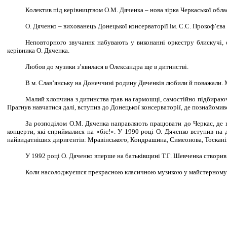
Колектив під керівництвом О.М. Дяченка – нова зірка Черкаської обла
О. Дяченко – вихованець Донецької консерваторії ім. С.С. Прокоф’єва (
Неповторного звучання набувають у виконанні оркестру блискучі, е
керівника О. Дяченка.
Любов до музики з’явилася в Олександра ще в дитинстві.
В м. Слав’янську на Донеччині родину Дяченків любили й поважали. М
Малий хлопчина з дитинства грав на гармошці, самостійно підбираюч
Прагнув навчатися далі, вступив до Донецької консерваторії, де познайоми
За розподілом О.М. Дяченка направляють працювати до Черкас, де в
концерти, які сприймалися на «біс!». У 1990 році О. Дяченко вступив на 
найвидатніших диригентів: Мравінського, Кондрашина, Симеонова, Тоскані
У 1992 році О. Дяченко вперше на батьківщині Т.Г. Шевченка створив
Коли насолоджуєшся прекрасною класичною музикою у майстерному вик