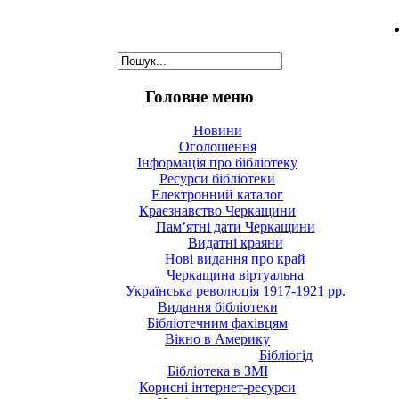
Головне меню
Новини
Оголошення
Інформація про бібліотеку
Ресурси бібліотеки
Електронний каталог
Краєзнавство Черкащини
Пам’ятні дати Черкащини
Видатні краяни
Нові видання про край
Черкащина віртуальна
Українська революція 1917-1921 рр.
Видання бібліотеки
Бібліотечним фахівцям
Вікно в Америку
Бібліогід
Бібліотека в ЗМІ
Корисні інтернет-ресурси