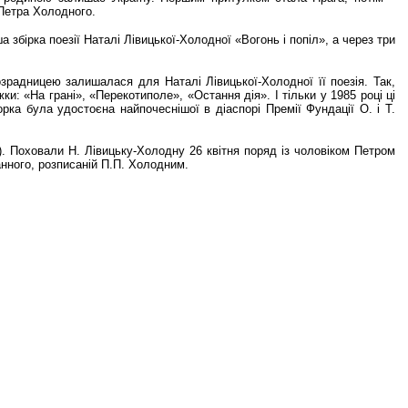
 Петра Холодного.
 збірка поезії Наталі Лівицької-Холодної «Вогонь і попіл», а через три
зрадницею залишалася для Наталі Лівицької-Холодної її поезія. Так,
и: «На грані», «Перекотиполе», «Остання дія». І тільки у 1985 році ці
орка була удостоєна найпочеснішої в діаспорі Премії Фундації О. і Т.
да). Поховали Н. Лівицьку-Холодну 26 квітня поряд із чоловіком Петром
нного, розписаній П.П. Холодним.