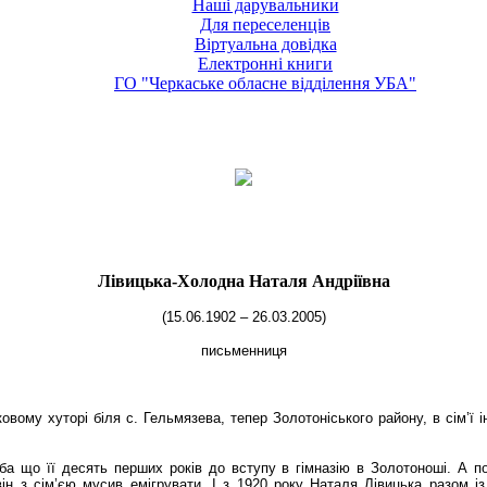
Наші дарувальники
Для переселенців
Віртуальна довідка
Електронні книги
ГО "Черкаське обласне відділення УБА"
Лівицька-Холодна Наталя Андріївна
(15.06.1902 – 26.03.2005)
письменниця
му хуторі біля с. Гельмязева, тепер Золотоніського району, в сім’ї інт
іба що її десять перших років до вступу в гімназію в Золотоноші. А 
 він з сім’єю мусив емігрувати. І з 1920 року Наталя Лівицька разом