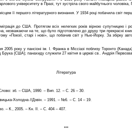
арлового університету в Празі, тут зустріла свого майбутнього чоловіка,
сцем її першого літературного визнання. У 1934 році побачила світ перша
іграція до США. Протягом всіх нелегких років вірною супутницею і ро
на, незважаючи на те, що було підготовлено до друку три прекрасні книжк
му «Поезії, старі і нові», що побачив світ у Нью-Йорку. За збірку авт
ня 2005 року у пансіоні ім. І. Франка в Міссіазі поблизу Торонто (Кана
Брука (США); панахиду служили 27 квітня в церкві св.. Андрія Первозва
Література
лово: зб. – США, 1990. – Вип. 12. – С. 26 – 30.
вицька-Холодна //Дзвін. – 1991. – №6. – С. 14 – 19.
. – К., 2005. – Кн. ІІ. – С. 404 – 407.
***