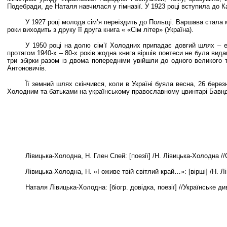
Подебради, де Наталя навчилася у гімназії. У 1923 році вступила до К
У 1927 році молода сім’я переїздить до Польщі. Варшава стала мі
роки виходить з друку її друга книга « «Сім літер» (Україна).
У 1950 році на долю сім’ї Холодних припадає довгий шлях – ем
протягом 1940-х – 80-х років жодна книга віршів поетеси не була вида
три збірки разом із двома попередніми увійшли до одного великого то
Антоновичів.
Її земний шлях скінчився, коли в Україні буяла весна, 26 берез
Холодним та батьками на українському православному цвинтарі Бавнд 
Лівицька-Холодна, Н. Глен Спей:
[
поезії
]
/Н. Лівицька-Холодна //С
Лівицька-Холодна, Н. «І оживе твій світлий край…»:
[
вірші
]
/Н. Лі
Наталя Лівицька-Холодна:
[
біогр. довідка, поезії
]
//Українське диво