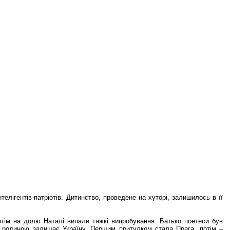
елігентів-патріотів. Дитинство, проведене на хуторі, залишилось в її
потім на долю Наталі випали тяжкі випробування. Батько поетеси був
 із родиною залишає Україну. Першим притулком стала Прага, потім –