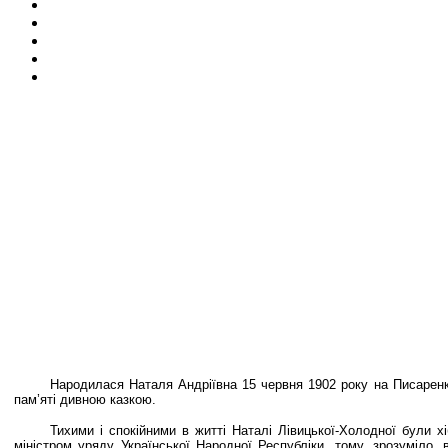
Народилася Наталя Андріївна 15 червня 1902 року на Писаренково
пам’яті дивною казкою.
Тихими і спокійними в житті Наталі Лівицької-Холодної були х
міністром уряду Української Народної Республіки, тому, зрозуміло,