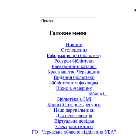
Головне меню
Новини
Оголошення
Інформація про бібліотеку
Ресурси бібліотеки
Електронний каталог
Краєзнавство Черкащини
Видання бібліотеки
Бібліотечним фахівцям
Вікно в Америку
Бібліогід
Бібліотека в ЗМІ
Корисні інтернет-ресурси
Наші дарувальники
Для переселенців
Віртуальна довідка
Електронні книги
ГО "Черкаське обласне відділення УБА"