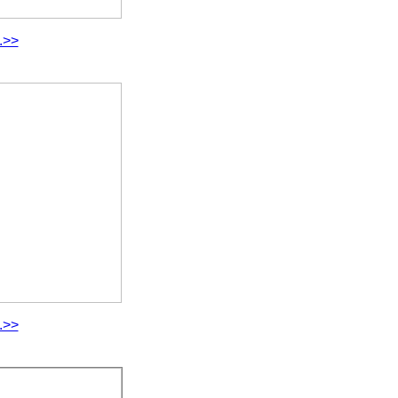
.>>
.>>