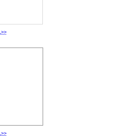
.>>
.>>