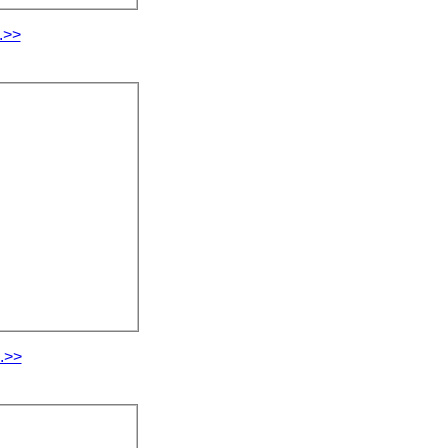
.>>
.>>