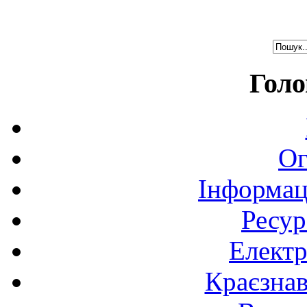
Голо
Ог
Інформац
Ресур
Електр
Краєзна