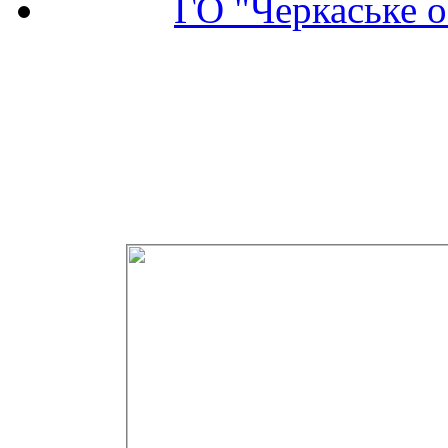
ГО "Черкаське о