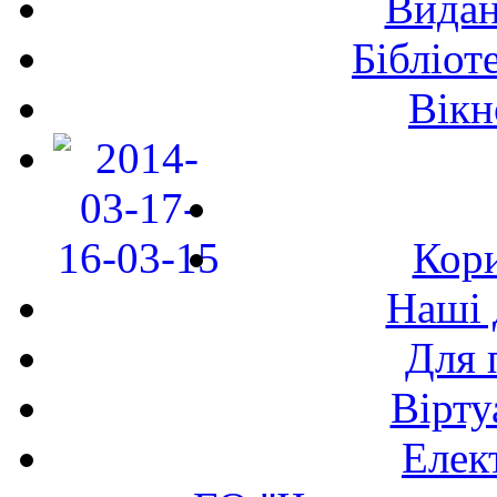
Видан
Бібліот
Вікн
Кори
Наші 
Для 
Вірту
Елек