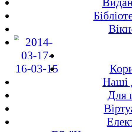
Видан
Бібліот
Вікн
Кори
Наші 
Для 
Вірту
Елек