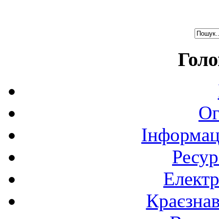
Голо
Ог
Інформац
Ресур
Електр
Краєзна