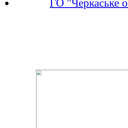
ГО "Черкаське о