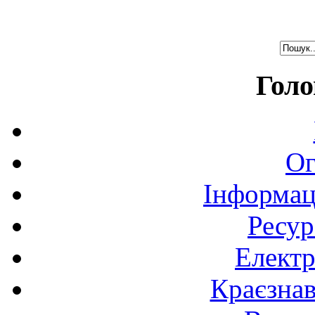
Голо
Ог
Інформац
Ресур
Електр
Краєзна