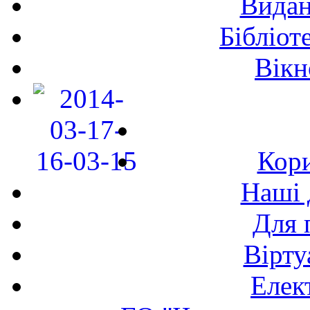
Видан
Бібліот
Вікн
Кори
Наші 
Для 
Вірту
Елек