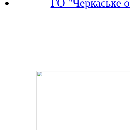
ГО "Черкаське о