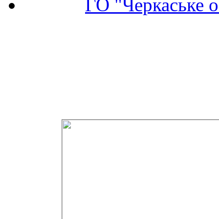
ГО "Черкаське о