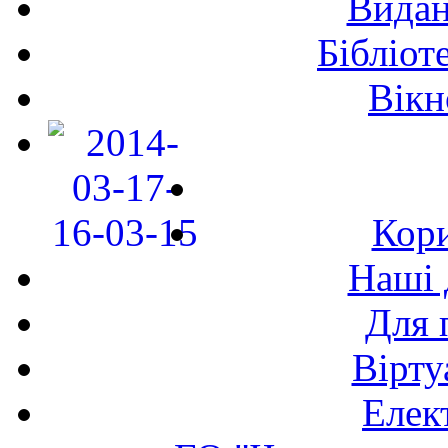
Видан
Бібліот
Вікн
Кори
Наші 
Для 
Вірту
Елек