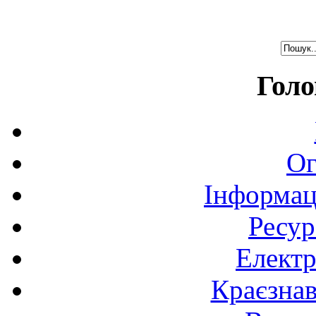
Голо
Ог
Інформац
Ресур
Електр
Краєзна