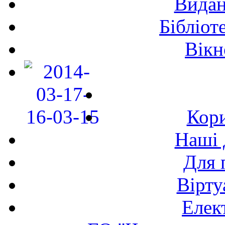
Видан
Бібліот
Вікн
Кори
Наші 
Для 
Вірту
Елек