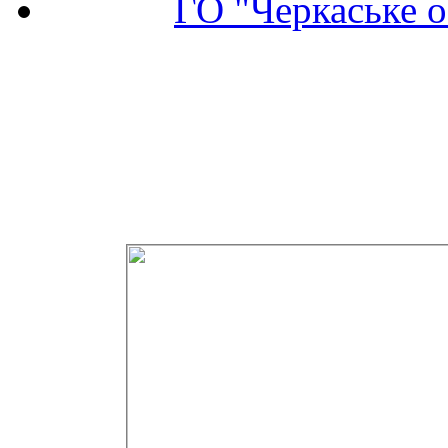
ГО "Черкаське о