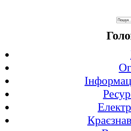
Голо
Ог
Інформац
Ресур
Електр
Краєзна