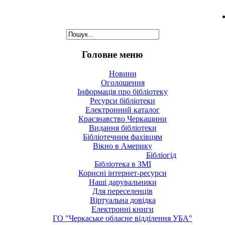
Головне меню
Новини
Оголошення
Інформація про бібліотеку
Ресурси бібліотеки
Електронний каталог
Краєзнавство Черкащини
Видання бібліотеки
Бібліотечним фахівцям
Вікно в Америку
Бібліогід
Бібліотека в ЗМІ
Корисні інтернет-ресурси
Наші дарувальники
Для переселенців
Віртуальна довідка
Електронні книги
ГО "Черкаське обласне відділення УБА"