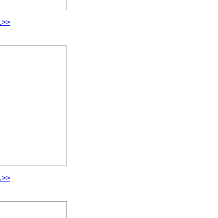
.>>
.>>