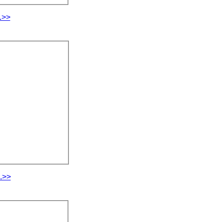
.>>
.>>