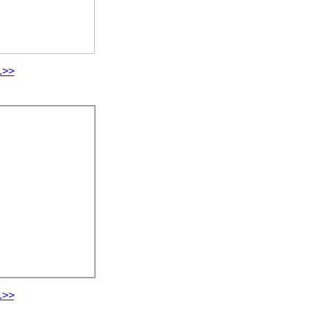
.>>
.>>