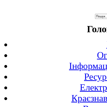
Голо
Ог
Інформац
Ресур
Електр
Краєзна