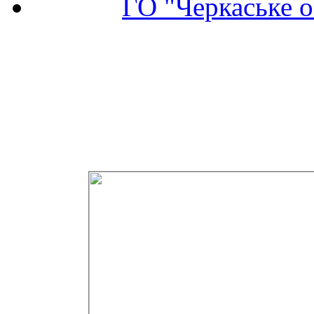
ГО "Черкаське о