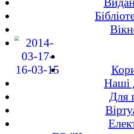
Видан
Бібліот
Вікн
Кори
Наші 
Для 
Вірту
Елек