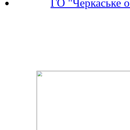
ГО "Черкаське о