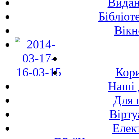
Видан
Бібліот
Вікн
Кори
Наші 
Для 
Вірту
Елек