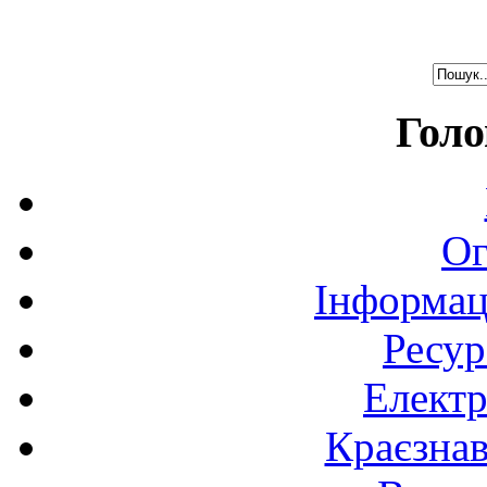
Голо
Ог
Інформац
Ресур
Електр
Краєзна