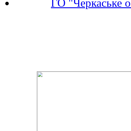
ГО "Черкаське о