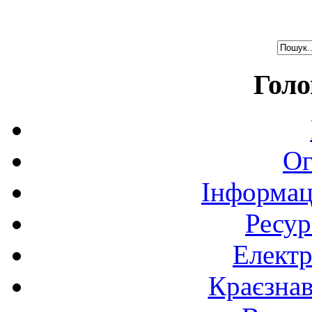
Голо
Ог
Інформац
Ресур
Електр
Краєзна