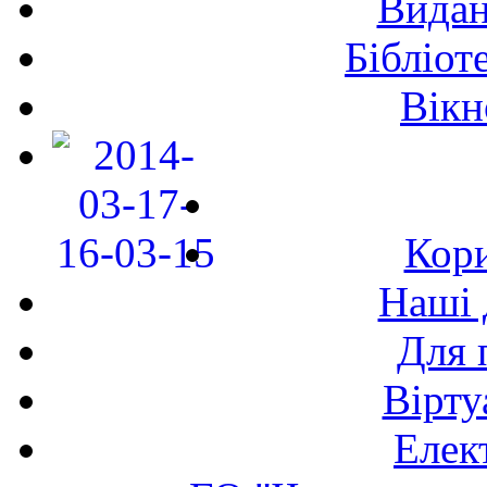
Видан
Бібліот
Вікн
Кори
Наші 
Для 
Вірту
Елек