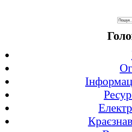
Голо
Ог
Інформац
Ресур
Електр
Краєзна