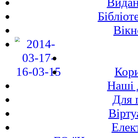
Видан
Бібліот
Вікн
Кори
Наші 
Для 
Вірту
Елек