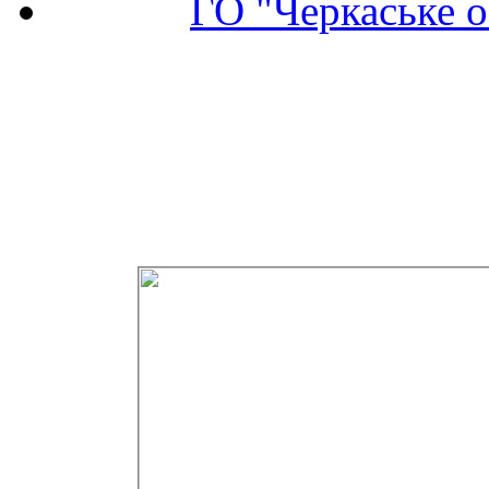
ГО "Черкаське о