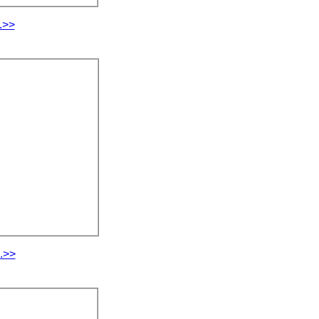
.>>
.>>