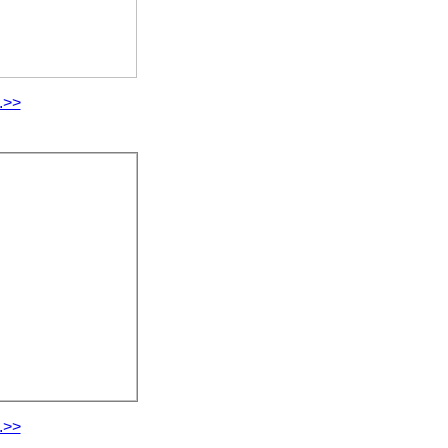
.>>
.>>