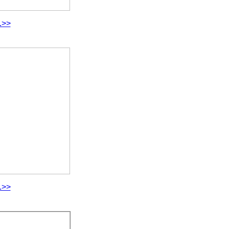
.>>
.>>