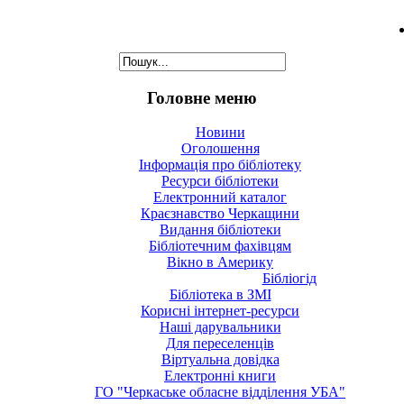
Головне меню
Новини
Оголошення
Інформація про бібліотеку
Ресурси бібліотеки
Електронний каталог
Краєзнавство Черкащини
Видання бібліотеки
Бібліотечним фахівцям
Вікно в Америку
Бібліогід
Бібліотека в ЗМІ
Корисні інтернет-ресурси
Наші дарувальники
Для переселенців
Віртуальна довідка
Електронні книги
ГО "Черкаське обласне відділення УБА"