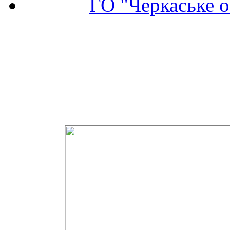
ГО "Черкаське о