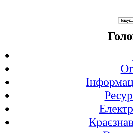
Голо
Ог
Інформац
Ресур
Електр
Краєзна