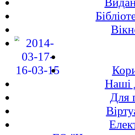
Видан
Бібліот
Вікн
Кори
Наші 
Для 
Вірту
Елек