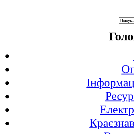
Голо
Ог
Інформац
Ресур
Електр
Краєзна