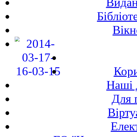
Видан
Бібліот
Вікн
Кори
Наші 
Для 
Вірту
Елек