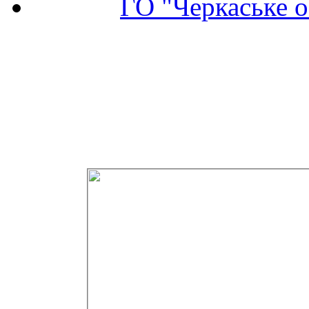
ГО "Черкаське о