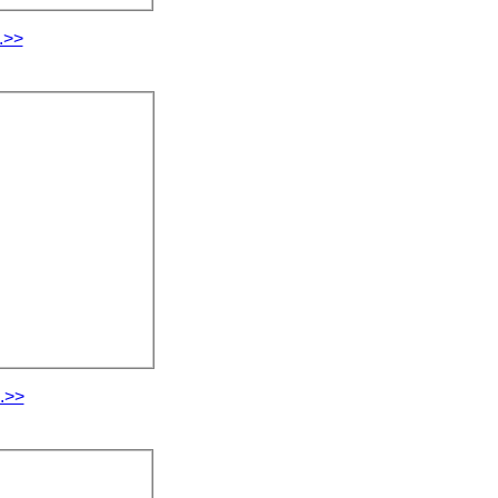
.>>
.>>