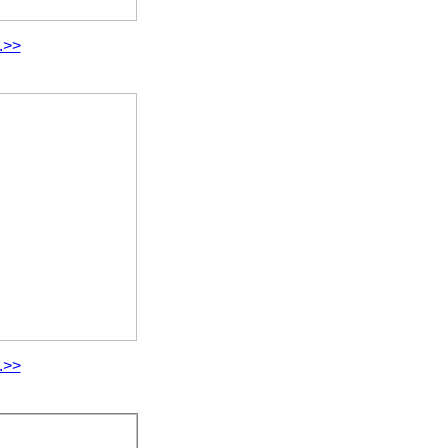
.>>
.>>