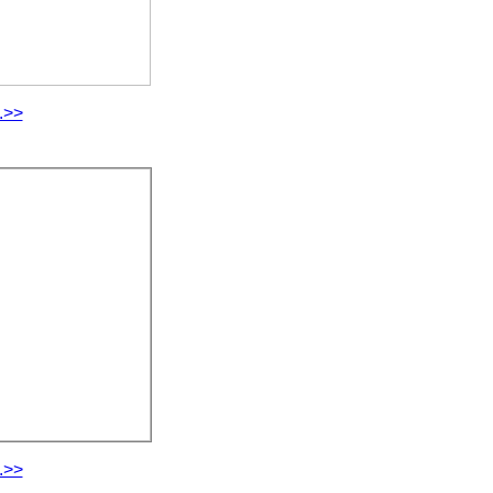
.>>
.>>