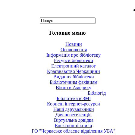
Головне меню
Новини
Оголошення
Інформація про бібліотеку
Ресурси бібліотеки
Електронний каталог
Краєзнавство Черкащини
Видання бібліотеки
Бібліотечним фахівцям
Вікно в Америку
Бібліогід
Бібліотека в ЗМІ
Корисні інтернет-ресурси
Наші дарувальники
Для переселенців
Віртуальна довідка
Електронні книги
ГО "Черкаське обласне відділення УБА"