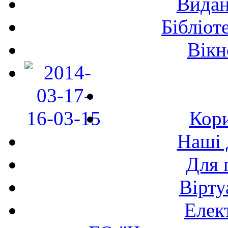
Видан
Бібліот
Вікн
Кори
Наші 
Для 
Вірту
Елек