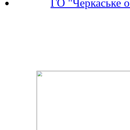
ГО "Черкаське о